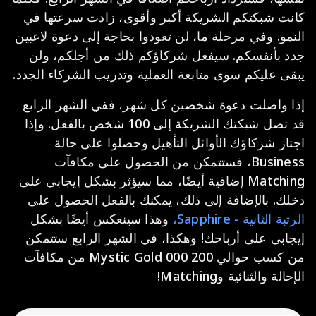
كانت شبكتكم الشريكة أكبر وأقوى، زادت سرعتها في
النمو. وفي مرحلة ما، لن تعودوا بحاجة إلى دعوة لاعبين
جدد بأنفسكم. سيفعل شركاؤكم ذلك من أجلكم، ولن
يبقى عليكم سوى متابعة العملية وتدريب الشركاء الجدد.
إذا واصلت دعوة شخصين كل شهر، ففي الشهر الرابع
قد تصل شبكتك الشريكة إلى 100 شخص بالفعل. وإذا
اجتاز شركاؤك الأوائل التأهيل وحصلوا على حالة
Business، فستتمكن من الحصول على مكافآت
Matching إضافية أيضًا، مما سيؤثر بشكل إيجابي على
دخلك. بالإضافة إلى ذلك، يمكنك بالفعل الحصول على
الرتبة الثانية - Sapphire،
وهذا سينعكس أيضًا بشكل
إيجابي على أرباحك! وهكذا، في الشهر الرابع ستتمكن
من كسب حوالي 200 000 Mystic Gold من مكافآت
الإحالة والثنائية وMatching!