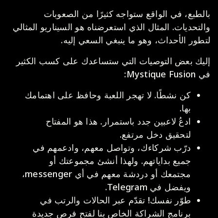
بالطبع، في الواقع ستواجه كثيرًا من الصعوبات
والتحديات. المثال الذي استعرضناه هو السيناريو المثالي
لتطور الأحداث، وهو ما ينبغي السعي إليه.
إليك بعض التوصيات التي ستساعدك على كسب الكثير
في Mystique Fusion:
كن نشطًا. لا تهجر اللعبة وحافظ على اهتمامك
بها.
ادعُ لاعبين جدد باستمرار. هذا هو المفتاح
لتحقيق دخل مرتفع.
درّب شركاءك، وتواصل معهم، وادعمهم في
جميع بداياتهم. ولهذا أنشئ مجموعتك أو
مجتمعك أو دردشة معهم في أي messenger،
ويفضل في Telegram.
طوّر نفسك! تقدّم عبر الحالات والرتب في
برنامج الشراكة الخاص بنا لفتح فرص جديدة