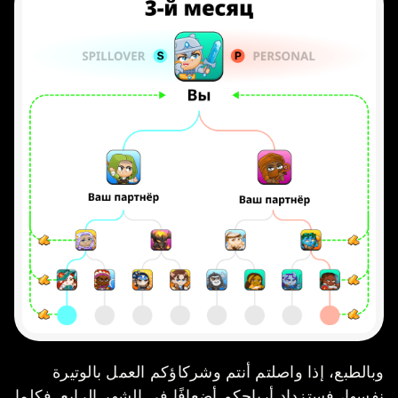
وبالطبع، إذا واصلتم أنتم وشركاؤكم العمل بالوتيرة
نفسها، فستزداد أرباحكم أضعافًا في الشهر الرابع. فكلما