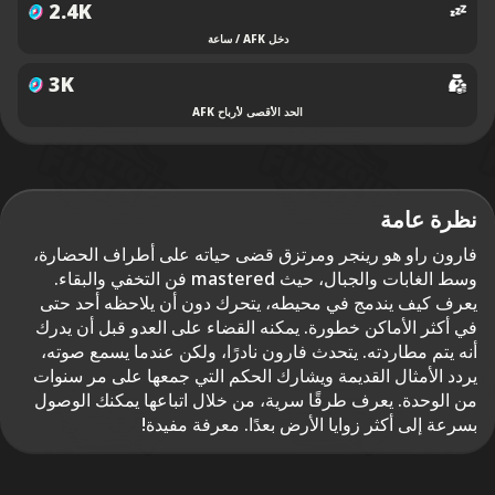
2.4K
دخل AFK / ساعة
3K
الحد الأقصى لأرباح AFK
نظرة عامة
فارون راو هو رينجر ومرتزق قضى حياته على أطراف الحضارة،
وسط الغابات والجبال، حيث mastered فن التخفي والبقاء.
يعرف كيف يندمج في محيطه، يتحرك دون أن يلاحظه أحد حتى
في أكثر الأماكن خطورة. يمكنه القضاء على العدو قبل أن يدرك
أنه يتم مطاردته. يتحدث فارون نادرًا، ولكن عندما يسمع صوته،
يردد الأمثال القديمة ويشارك الحكم التي جمعها على مر سنوات
من الوحدة. يعرف طرقًا سرية، من خلال اتباعها يمكنك الوصول
بسرعة إلى أكثر زوايا الأرض بعدًا. معرفة مفيدة!