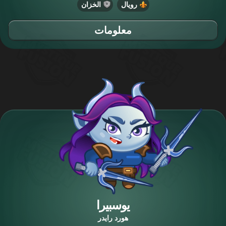
رويال
الخزان
معلومات
يوسبيرا
هورد رايدر