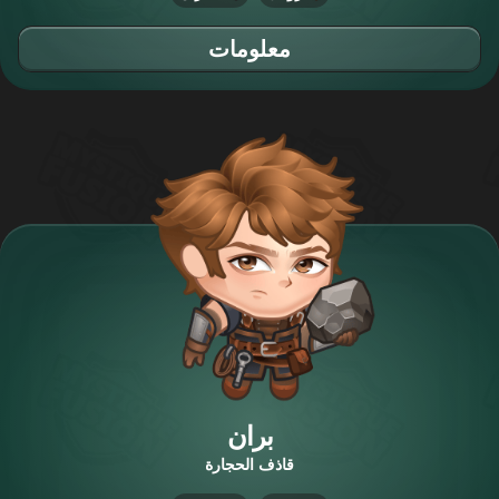
معلومات
بران
قاذف الحجارة