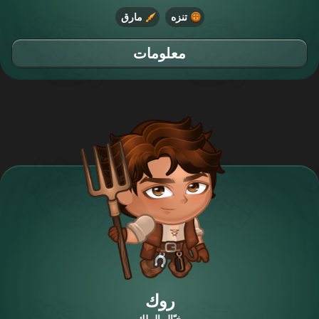
تنزه
مارق
معلومات
روك
خيّال الملك