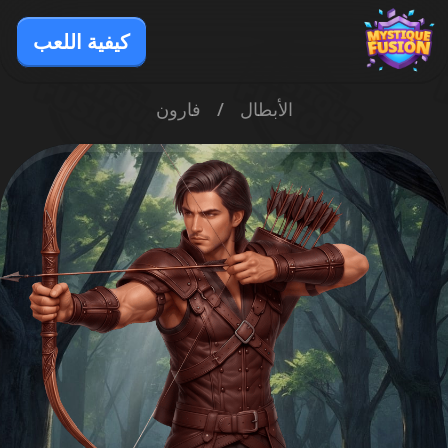
كيفية اللعب
الأبطال
/
فارون