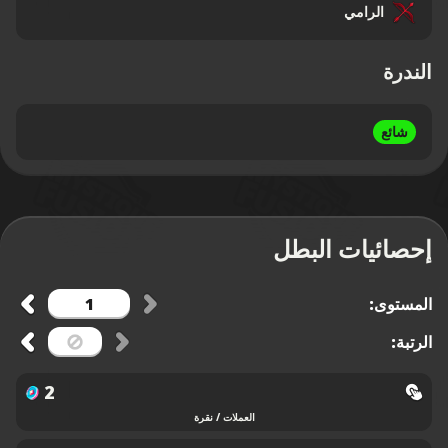
الرامي
الندرة
شائع
إحصائيات البطل
المستوى:
الرتبة:
2
العملات / نقرة