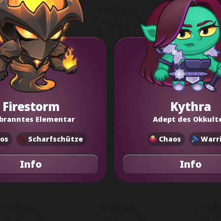
Firestorm
Kythra
branntes Elementar
Adept des Okkult
os
Scharfschütze
Chaos
Warr
Info
Info