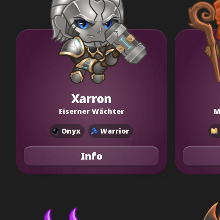
Xarron
Eiserner Wächter
M
Onyx
Warrior
Info