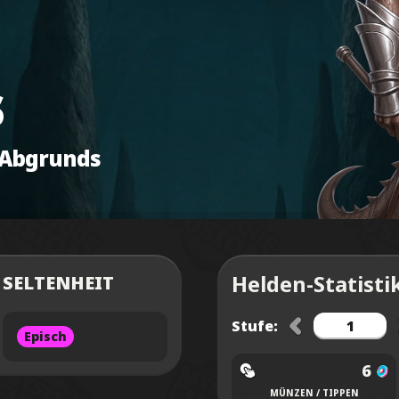
s
 Abgrunds
Helden-Statisti
SELTENHEIT
Stufe:
Episch
6
MÜNZEN / TIPPEN