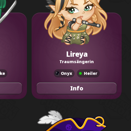
Lireya
Traumsängerin
ke
Onyx
Heiler
Info