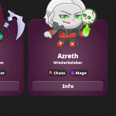
Azreth
en
Wiederbeleber
ior
Chaos
Mage
Info