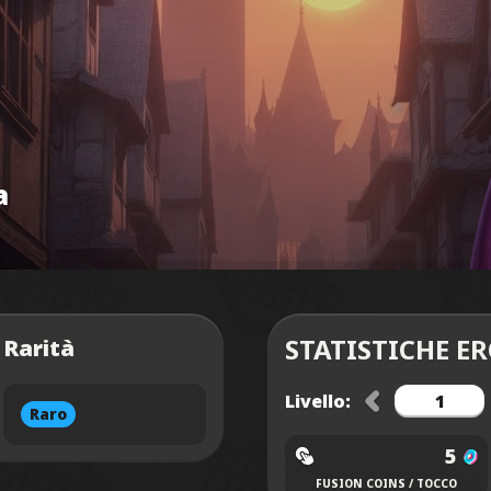
a
STATISTICHE E
Rarità
Livello:
Raro
5
FUSION COINS / TOCCO