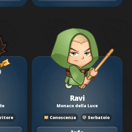
Ravi
de
Monaco della Luce
ritore
Conoscenza
Serbatoio