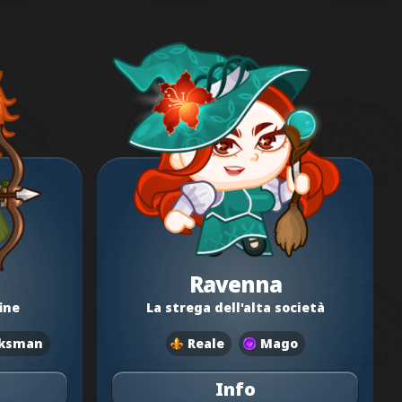
Ravenna
ine
La strega dell'alta società
ksman
Reale
Mago
Info