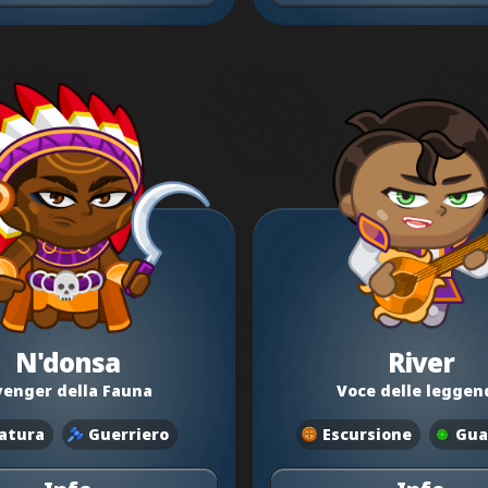
N'donsa
River
venger della Fauna
Voce delle leggen
atura
Guerriero
Escursione
Gua