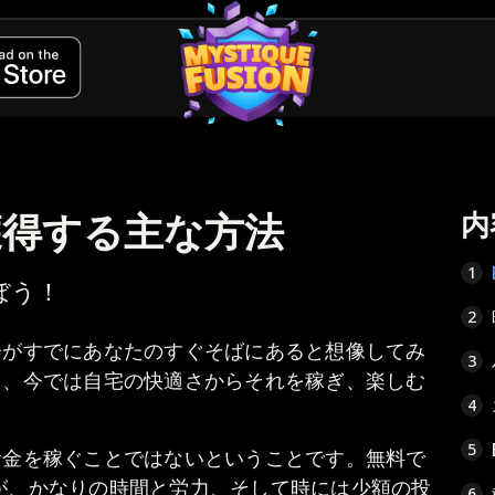
を獲得する主な方法
内
1
ぼう！
2
会がすでにあなたのすぐそばにあると想像してみ
3
り、今では自宅の快適さからそれを稼ぎ、楽しむ
4
5
お金を稼ぐことではないということです。無料で
ですが、かなりの時間と労力、そして時には少額の投
6