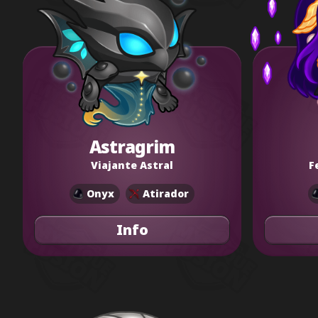
Astragrim
Viajante Astral
F
Onyx
Atirador
Info