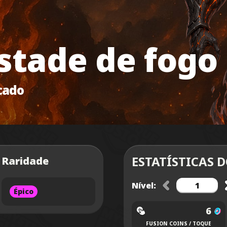
tade de fogo
cado
ESTATÍSTICAS 
Raridade
Nível:
Épico
6
FUSION COINS / TOQUE