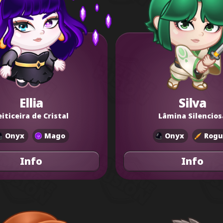
Ellia
Silva
eiticeira de Cristal
Lâmina Silencios
Onyx
Mago
Onyx
Rogu
Info
Info