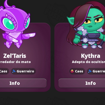
Zel'Taris
Kythra
Predador do mato
Adepto do oculti
Caos
Guerreiro
Caos
Guerre
Info
Info