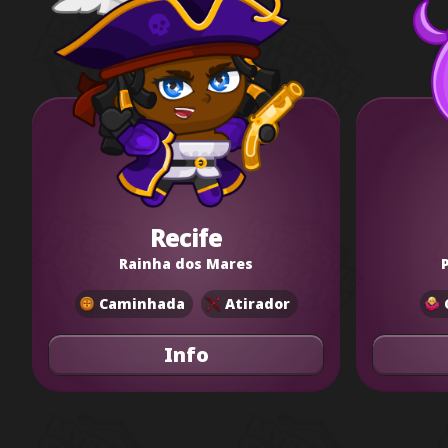
Recife
Rainha dos Mares
Caminhada
Atirador
Info