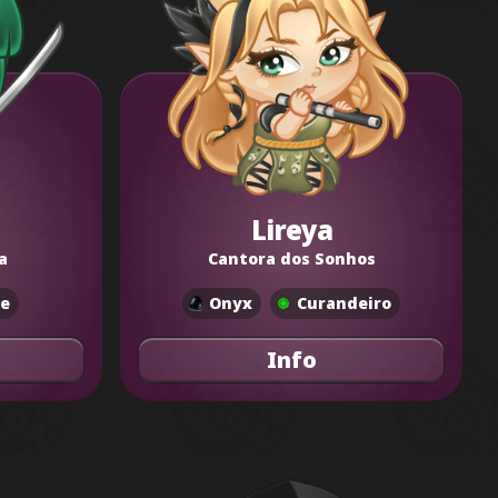
Lireya
a
Cantora dos Sonhos
e
Onyx
Curandeiro
Info