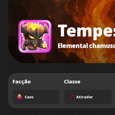
Tempes
Elemental chamus
Facção
Classe
Caos
Atirador