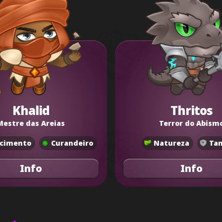
Khalid
Thritos
Mestre das Areias
Terror do Abism
cimento
Curandeiro
Natureza
Ta
Info
Info