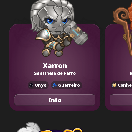
Xarron
Sentinela de Ferro
Onyx
Guerreiro
Conhe
Info