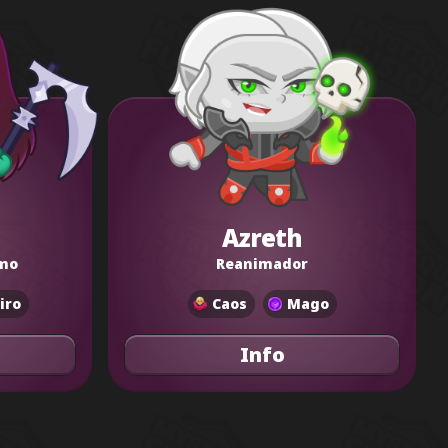
Azreth
smo
Reanimador
iro
Caos
Mago
Info