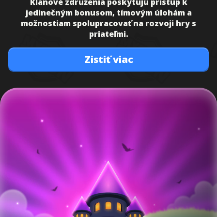
Klanové združenia poskytujú prístup k
jedinečným bonusom, tímovým úlohám a
možnostiam spolupracovať na rozvoji hry s
priateľmi.
Zistiť viac