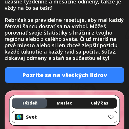
úžasné týždenné a mesačné odmeny, takže je
vždy na čo sa tešiť!
Rebríček sa pravidelne resetuje, aby mal každý
férovú šancu dostať sa na vrchol. Môžeš
porovnať svoje štatistiky s hráčmi z tvojho
regiónu alebo z celého sveta. Či už mieríš na
prvé miesto alebo si len chceš zlepšiť pozíciu,
každé ťuknutie a každý raid sa počíta. Súťaž,
získavaj odmeny a staň sa súčasťou elity!
Pozrite sa na všetkých lídrov
Týždeň
Mesiac
Celý čas
Svet