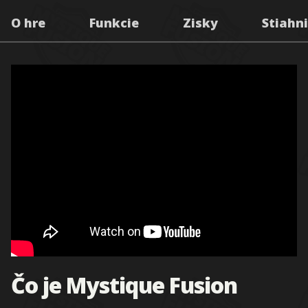
O hre
Funkcie
Zisky
Stiahni
Čo je Mystique Fusion