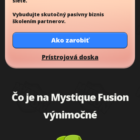
siete.
Vybudujte skutočný pasívny biznis
školením partnerov.
Ako zarobiť
Prístrojová doska
Čo je na Mystique Fusion
výnimočné