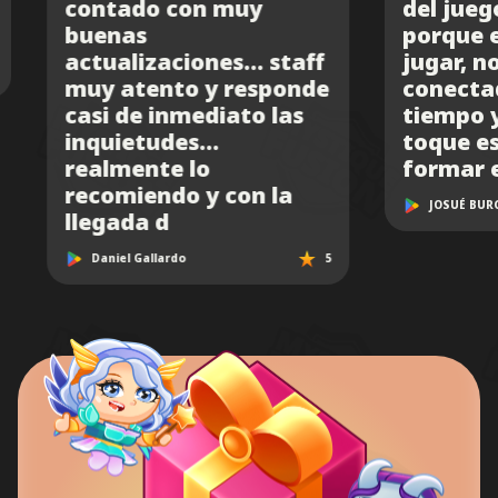
on muy
del juego. Me gusta
porque es fácil de
ones... staff
jugar, no requiere estar
 y responde
conectado todo el
ediato las
tiempo y tiene un
...
toque estratégico al
lo
formar equipos
 y con la
JOSUÉ BURGOS
5
5