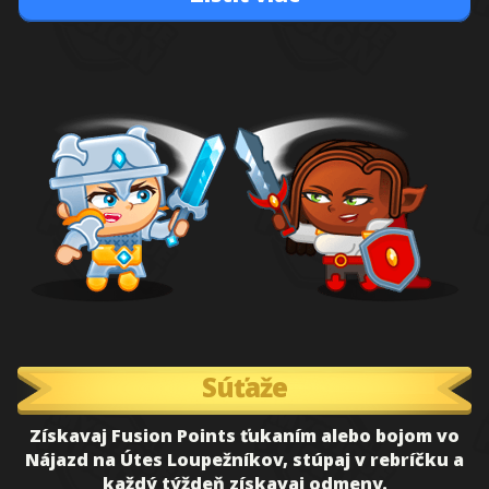
Súťaže
Získavaj Fusion Points ťukaním alebo bojom vo
Nájazd na Útes Loupežníkov, stúpaj v rebríčku a
každý týždeň získavaj odmeny.