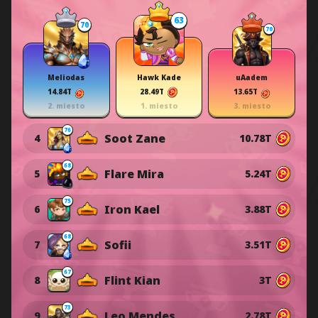
63
70
70
Meliodas
Hawk Kade
uAadem
14.84T
28.49T
13.65T
2. miesto
1. miesto
3. miesto
76
Soot Zane
4
10.78T
68
Flare Mira
5
5.24T
75
Iron Kael
6
3.88T
68
Sofii
7
3.51T
67
Flint Kian
8
3T
73
Leo Mendes
9
2.78T