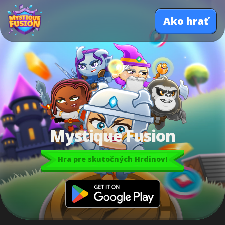
Ako hrať
Mystique Fusion
Hra pre skutočných Hrdinov!