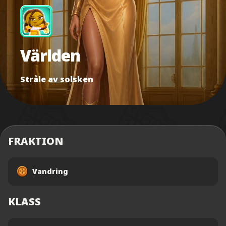
Världen
Stråle av solsken
FRAKTION
Vandring
KLASS