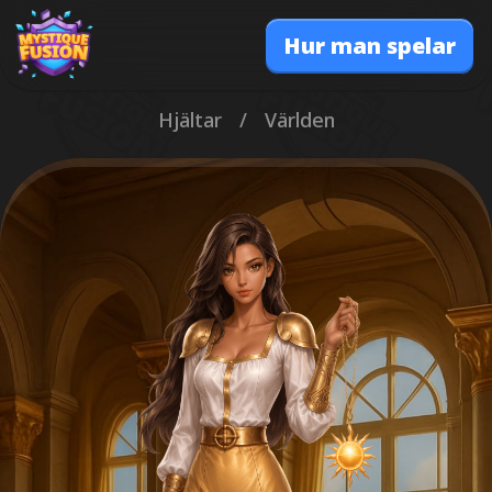
Hur man spelar
Hjältar
/
Världen