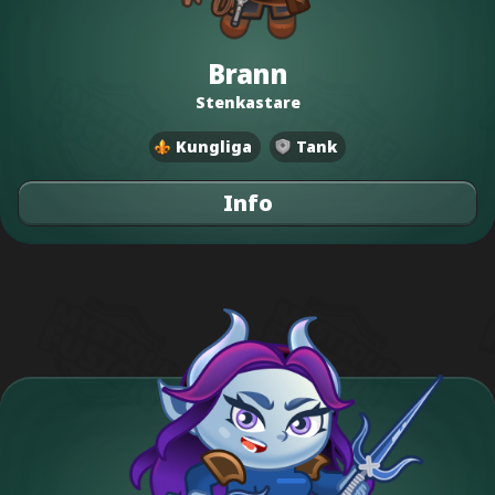
Brann
Stenkastare
Kungliga
Tank
Info