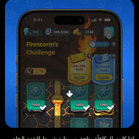
إذا كانت المكافأة متاحة، سيمتلئ شريط التقدم الخاص