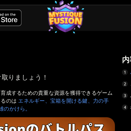
内
1
け取りましょう！
2
を育成するための貴重な資源を獲得できるゲーム
3
きるのは
エネルギー、宝箱を開ける鍵、力の手
4
d、英雄のかけら。