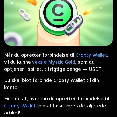
Når du opretter forbindelse til
Cropty Wallet
,
vil du kunne
veksle Mystic Gold
, som du
optjener i spillet, til rigtige penge — USDT
Du skal blot forbinde Cropty Wallet til din
konto.
Find ud af, hvordan du opretter forbindelse til
Cropty Wallet
ved at læse vores detaljerede
artikel!