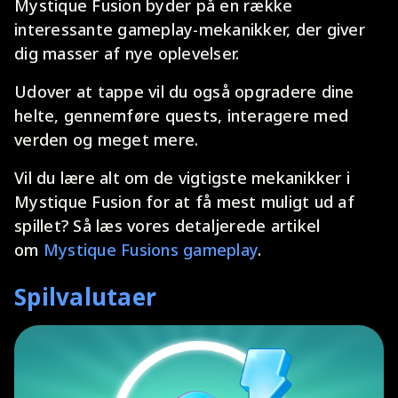
Mystique Fusion byder på en række
interessante gameplay-mekanikker, der giver
dig masser af nye oplevelser.
Udover at tappe vil du også opgradere dine
helte, gennemføre quests, interagere med
verden og meget mere.
Vil du lære alt om de vigtigste mekanikker i
Mystique Fusion for at få mest muligt ud af
spillet? Så læs vores detaljerede artikel
om
Mystique Fusions gameplay
.
Spilvalutaer