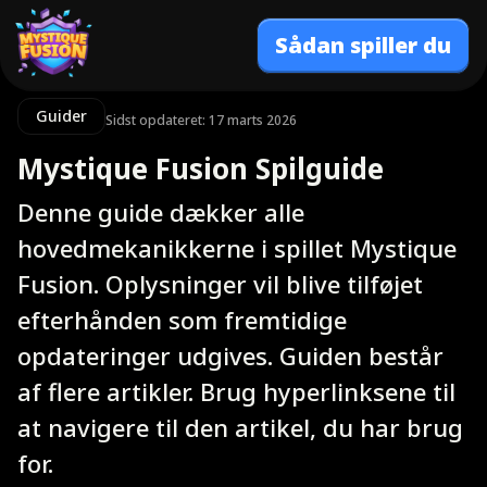
Sådan spiller du
Guider
Sidst opdateret: 17 marts 2026
Mystique Fusion Spilguide
Denne guide dækker alle
hovedmekanikkerne i spillet Mystique
Fusion. Oplysninger vil blive tilføjet
efterhånden som fremtidige
opdateringer udgives. Guiden består
af flere artikler. Brug hyperlinksene til
at navigere til den artikel, du har brug
for.