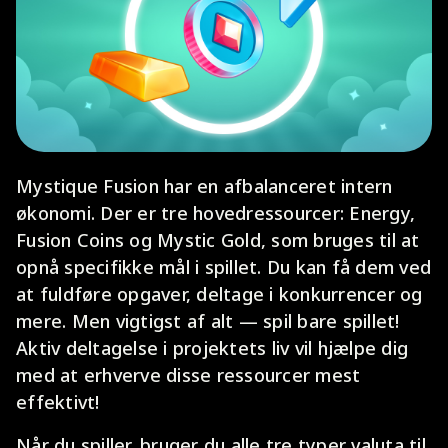
Mystique Fusion har en afbalanceret intern
økonomi. Der er tre hovedressourcer: Energy,
Fusion Coins og Mystic Gold, som bruges til at
opnå specifikke mål i spillet. Du kan få dem ved
at fuldføre opgaver, deltage i konkurrencer og
mere. Men vigtigst af alt — spil bare spillet!
Aktiv deltagelse i projektets liv vil hjælpe dig
med at erhverve disse ressourcer mest
effektivt!
Når du spiller, bruger du alle tre typer valuta til