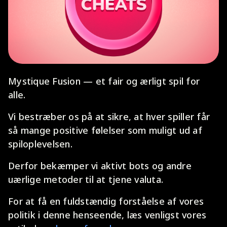
Mystique Fusion — et fair og ærligt spil for
alle.
Vi bestræber os på at sikre, at hver spiller får
så mange positive følelser som muligt ud af
spiloplevelsen.
Derfor bekæmper vi aktivt bots og andre
uærlige metoder til at tjene valuta.
For at få en fuldstændig forståelse af vores
politik i denne henseende, læs venligst vores