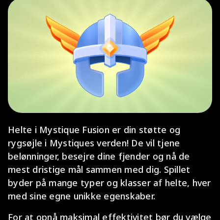
Helte i Mystique Fusion er din støtte og
rygsøjle i Mystiques verden! De vil tjene
belønninger, besejre dine fjender og nå de
mest dristige mål sammen med dig. Spillet
byder på mange typer og klasser af helte, hver
med sine egne unikke egenskaber.
For at opnå maksimal effektivitet bør du vælge