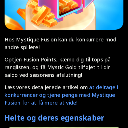
Hos Mystique Fusion kan du konkurrere mod
andre spillere!
Optjen Fusion Points, kæmp dig til tops på
ranglisten, og få Mystic Gold tilføjet til din
saldo ved sæsonens afslutning!
Læs vores detaljerede artikel om
at deltage i
konkurrencer og tjene penge med Mystique
Fusion for at få mere at vide!
Helte og deres egenskaber