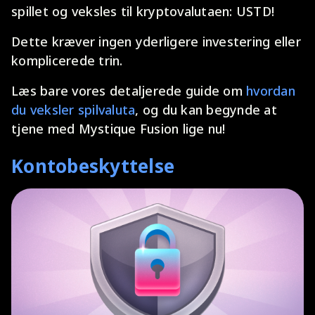
spillet og veksles til kryptovalutaen: USTD!
Dette kræver ingen yderligere investering eller
komplicerede trin.
Læs bare vores detaljerede guide om
hvordan
du veksler spilvaluta
, og du kan begynde at
tjene med Mystique Fusion lige nu!
Kontobeskyttelse