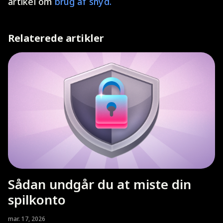
artikel om
brug af snyd.
Relaterede artikler
Sådan undgår du at miste din
spilkonto
mar. 17, 2026