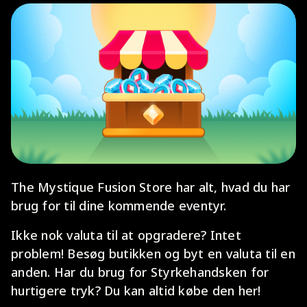
The Mystique Fusion Store har alt, hvad du har
brug for til dine kommende eventyr.
Ikke nok valuta til at opgradere? Intet
problem! Besøg butikken og byt en valuta til en
anden. Har du brug for Styrkehandsken for
hurtigere tryk? Du kan altid købe den her!