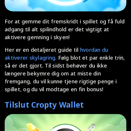
For at gemme dit fremskridt i spillet og få fuld
adgang til alt spilindhold er det vigtigt at
aktivere gemning i skyen!
Her er en detaljeret guide til
hvordan du
aktiverer skylagring.
Følg blot et par enkle trin,
så er det gjort. Til sidst behøver du ikke
længere bekymre dig om at miste din
fremgang, du vil kunne tjene rigtige penge i
spillet, og du vil modtage en fin bonus!
Tilslut Cropty Wallet