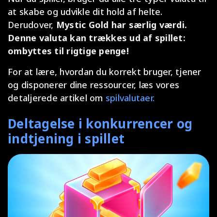
at skabe og udvikle dit hold af helte.
Derudover,
Mystic Gold har særlig værdi.
Denne valuta kan trækkes ud af spillet:
ombyttes til rigtige penge!
For at lære, hvordan du korrekt bruger, tjener
og disponerer dine ressourcer, læs vores
detaljerede artikel om
spilvalutaer.
Deltagelse i konkurrencer og
indtjening i spillet