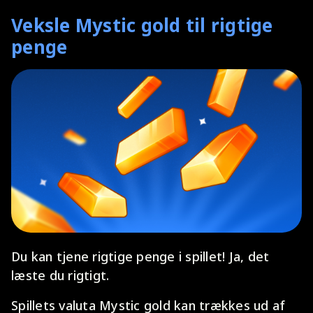
Veksle Mystic gold til rigtige
penge
Du kan tjene rigtige penge i spillet! Ja, det
læste du rigtigt.
Spillets valuta Mystic gold kan trækkes ud af