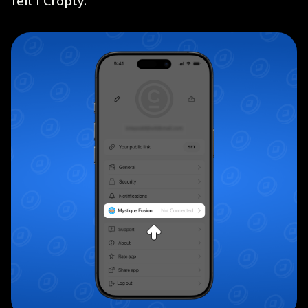
felt i Cropty.