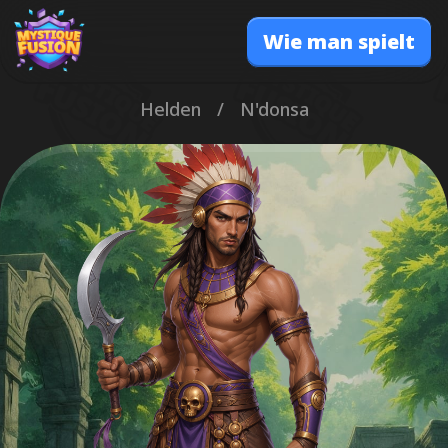
Wie man spielt
Helden
/
N'donsa