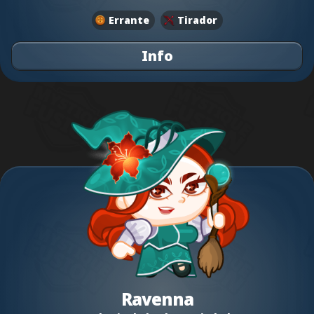
Errante
Tirador
Info
Ravenna