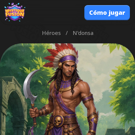
Cómo jugar
Héroes
/
N'donsa