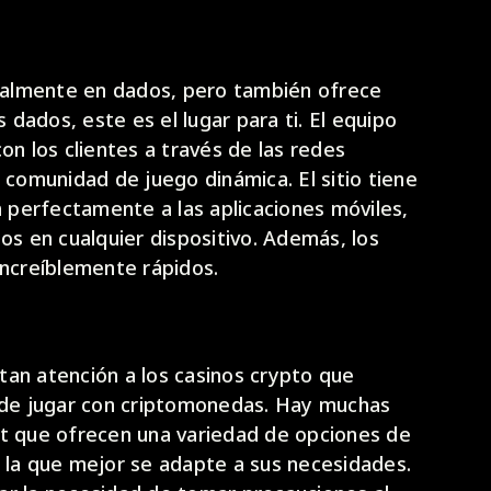
ipalmente en dados, pero también ofrece
s dados, este es el lugar para ti. El equipo
on los clientes a través de las redes
 comunidad de juego dinámica. El sitio tiene
a perfectamente a las aplicaciones móviles,
os en cualquier dispositivo. Además, los
increíblemente rápidos.
an atención a los casinos crypto que
d de jugar con criptomonedas. Hay muchas
et que ofrecen una variedad de opciones de
 la que mejor se adapte a sus necesidades.