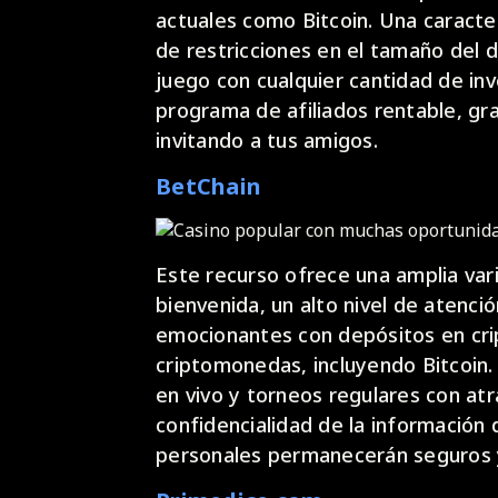
actuales como Bitcoin. Una caracter
de restricciones en el tamaño del d
juego con cualquier cantidad de inv
programa de afiliados rentable, gra
invitando a tus amigos.
BetChain
Este recurso ofrece una amplia va
bienvenida, un alto nivel de atenci
emocionantes con depósitos en crip
criptomonedas, incluyendo Bitcoin.
en vivo y torneos regulares con atr
confidencialidad de la información 
personales permanecerán seguros y