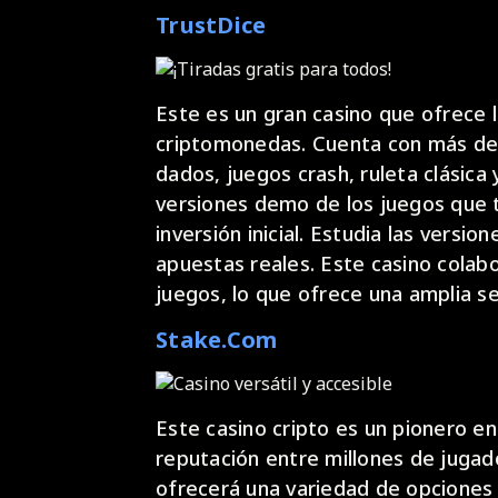
TrustDice
Este es un gran casino que ofrece l
criptomonedas. Cuenta con más de
dados, juegos crash, ruleta clásica
versiones demo de los juegos que t
inversión inicial. Estudia las versi
apuestas reales. Este casino colab
juegos, lo que ofrece una amplia se
Stake.Com
Este casino cripto es un pionero en
reputación entre millones de jugad
ofrecerá una variedad de opciones