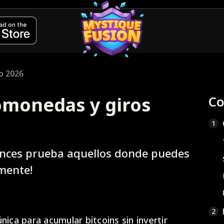
zo 2026
omonedas y giros
Co
1
tonces prueba aquellos donde puedes
mente!
2
nica para acumular bitcoins sin invertir