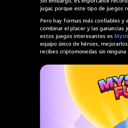
Sin embargo, es importante record
jugar, porque este tipo de juegos 
Pero hay formas más confiables y 
combinar el placer y las ganancias
estos juegos interesantes es
Mysti
equipo único de héroes, mejorarlos
recibes criptomonedas sin ninguna 