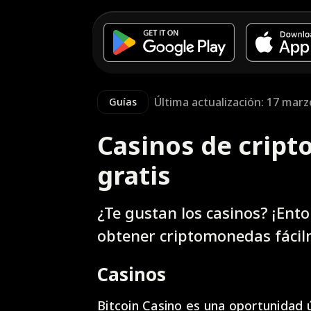
Última actualización: 17 mar
Guías
Casinos de cript
gratis
¿Te gustan los casinos? ¡En
obtener criptomonedas fácil
Casinos
Bitcoin Casino es una oportunidad ú