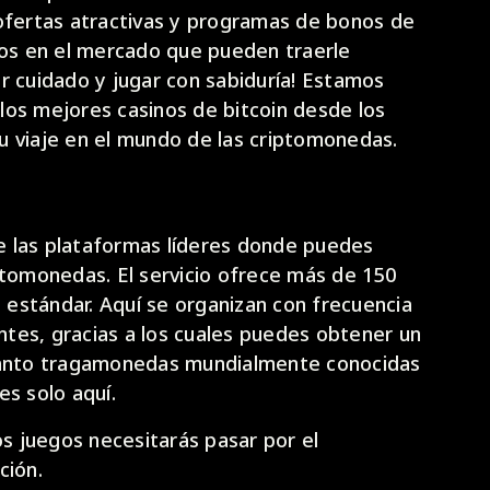
ofertas atractivas y programas de bonos de
gos en el mercado que pueden traerle
r cuidado y jugar con sabiduría! Estamos
e los mejores casinos de bitcoin desde los
u viaje en el mundo de las criptomonedas.
 las plataformas líderes donde puedes
ptomonedas. El servicio ofrece más de 150
estándar. Aquí se organizan con frecuencia
tes, gracias a los cuales puedes obtener un
 tanto tragamonedas mundialmente conocidas
es solo aquí.
os juegos necesitarás pasar por el
ción.