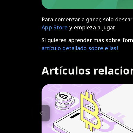
Para comenzar a ganar, solo descar
App Store
y empieza a jugar.
Si quieres aprender más sobre form
artículo detallado sobre ellas!
Artículos relaci