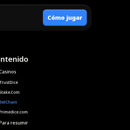
Cómo jugar
ntenido
Casinos
TrustDice
Stake.Com
BetChain
Primedice.com
Para resumir