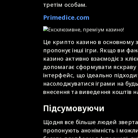
третім особам.
Primedice.com
Це крипто казино в основному з
пропонує інші ігри. Якщо ви фана
казино активно взаємодіє з кліє
допомагає сформувати яскраву і
інтерфейс, що ідеально підходи
насолоджуватися іграми на будь
внесення та виведення коштів 
Підсумовуючи
Щодня все більше людей звертаю
пропонують анонімність і можли