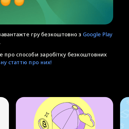
завантажте гру безкоштовно з
Google Play
.
ше про способи заробітку безкоштовних
ну статтю про них!