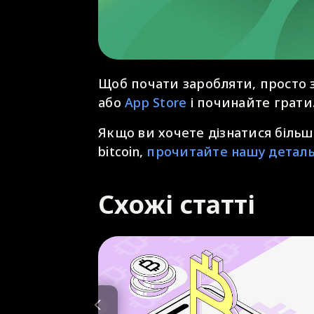
Щоб почати заробляти, просто 
або
App Store
і починайте грати
Якщо ви хочете дізнатися біль
bitcoin,
прочитайте нашу деталь
Схожі статті