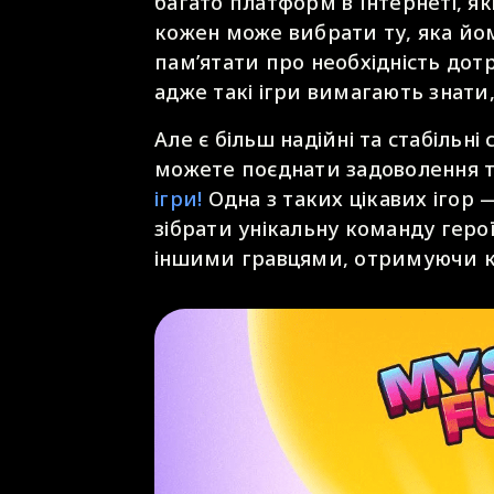
багато платформ в Інтернеті, які
кожен може вибрати ту, яка йо
пам’ятати про необхідність дот
адже такі ігри вимагають знати
Але є більш надійні та стабіль
можете поєднати задоволення т
ігри!
Одна з таких цікавих ігор
зібрати унікальну команду герої
іншими гравцями, отримуючи кр