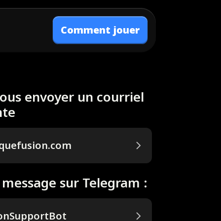
Comment jouer
nous envoyer un courriel
nte
quefusion.com
 message sur Telegram :
onSupportBot