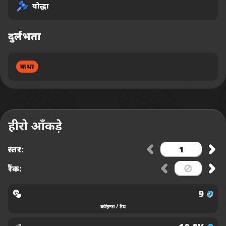
योद्धा
दुर्लभता
कथा
हीरो आँकड़े
स्तर:
रैंक:
9
कॉइन्स / टैप