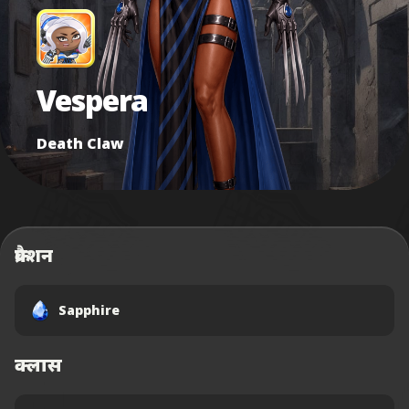
Vespera
Death Claw
फ्रैक्शन
Sapphire
क्लास