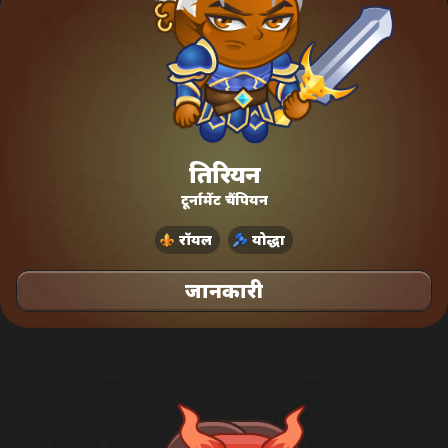
तिरियन
टूर्नामेंट चैंपियन
रॉयल
योद्धा
जानकारी