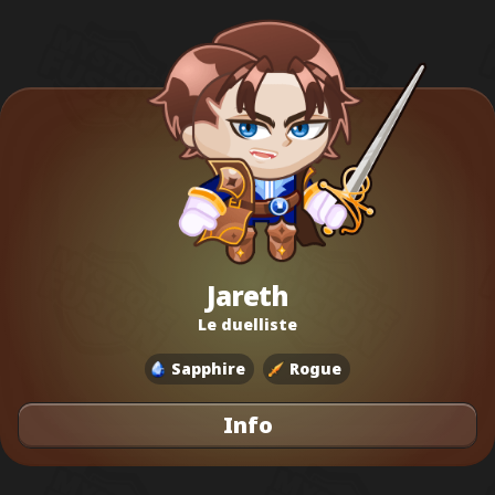
Jareth
Le duelliste
Sapphire
Rogue
Info