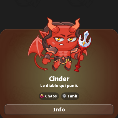
Cinder
Le diable qui punit
Chaos
Tank
Info