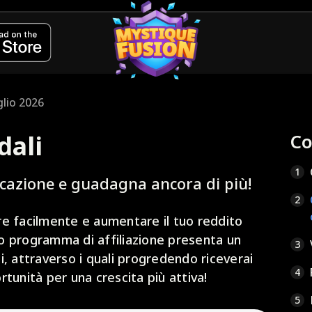
lio 2026
dali
Co
1
icazione e guadagna ancora di più!
2
e facilmente e aumentare il tuo reddito
tro programma di affiliazione presenta un
3
, attraverso i quali progredendo riceverai
4
tunità per una crescita più attiva!
5