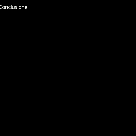
Conclusione