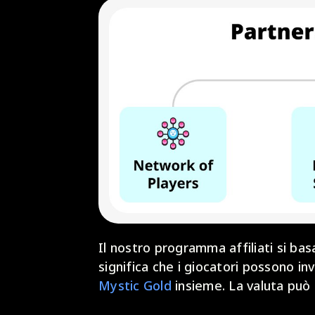
Il nostro programma affiliati si bas
significa che i giocatori possono in
Mystic Gold
insieme. La valuta può