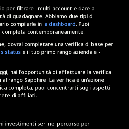
o per filtrare i multi-account e dare ai
nità di guadagnare. Abbiamo due tipi di
ario compilarle in
la dashboard
. Puoi
lla completa contemporaneamente.
ione, dovrai completare una verifica di base per
ss status
e il tuo primo rango aziendale -
i, hai l'opportunità di effettuare la verifica
 al rango Sapphire. La verifica è un'azione
ica completa, puoi concentrarti sugli aspetti
ete di affiliati.
mi investimenti seri nel percorso per