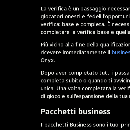
La verifica è un passaggio necessari
giocatori onesti e fedeli l'opportu
verifica: base e completa. È necess
completare la verifica base e que
Più vicino alla fine della qualificaz
ricevere immediatamente il
busine
Onyx.
Dopo aver completato tutti i passagg
completa subito o quando ti avvicini
unica. Una volta completata la verif
di gioco e sull'espansione della tua r
Pacchetti business
I pacchetti Business sono i tuoi pri