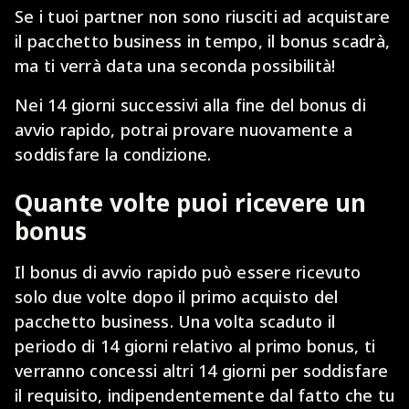
Se i tuoi partner non sono riusciti ad acquistare
il pacchetto business in tempo, il bonus scadrà,
ma ti verrà data una seconda possibilità!
Nei 14 giorni successivi alla fine del bonus di
avvio rapido, potrai provare nuovamente a
soddisfare la condizione.
Quante volte puoi ricevere un
bonus
Il bonus di avvio rapido può essere ricevuto
solo due volte dopo il primo acquisto del
pacchetto business. Una volta scaduto il
periodo di 14 giorni relativo al primo bonus, ti
verranno concessi altri 14 giorni per soddisfare
il requisito, indipendentemente dal fatto che tu