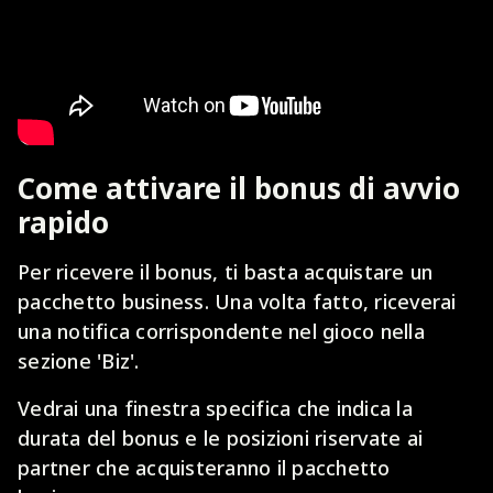
Come attivare il bonus di avvio
rapido
Per ricevere il bonus, ti basta acquistare un
pacchetto business. Una volta fatto, riceverai
una notifica corrispondente nel gioco nella
sezione 'Biz'.
Vedrai una finestra specifica che indica la
durata del bonus e le posizioni riservate ai
partner che acquisteranno il pacchetto