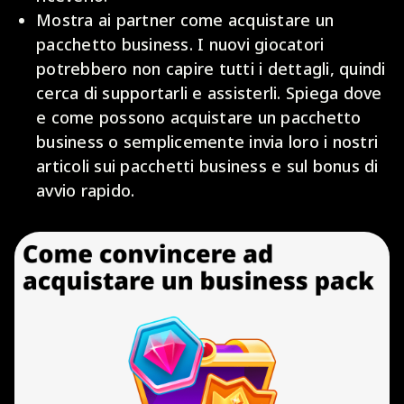
Mostra ai partner come acquistare un
pacchetto business. I nuovi giocatori
potrebbero non capire tutti i dettagli, quindi
cerca di supportarli e assisterli. Spiega dove
e come possono acquistare un pacchetto
business o semplicemente invia loro i nostri
articoli sui pacchetti business e sul bonus di
avvio rapido.