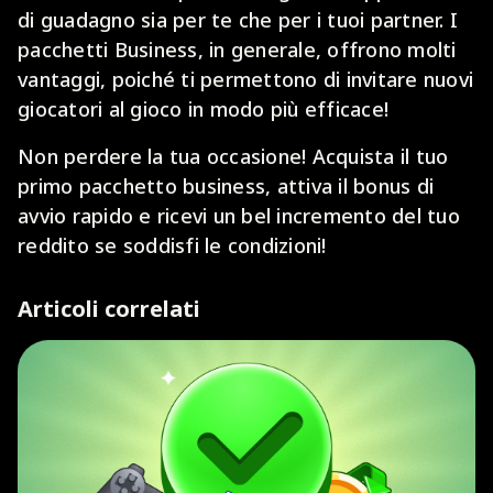
di guadagno sia per te che per i tuoi partner. I
pacchetti Business, in generale, offrono molti
vantaggi, poiché ti permettono di invitare nuovi
giocatori al gioco in modo più efficace!
Non perdere la tua occasione! Acquista il tuo
primo pacchetto business, attiva il bonus di
avvio rapido e ricevi un bel incremento del tuo
reddito se soddisfi le condizioni!
Articoli correlati