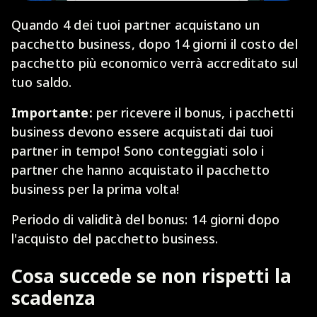
Quando 4 dei tuoi partner acquistano un
pacchetto business, dopo 14 giorni il costo del
pacchetto più economico verrà accreditato sul
tuo saldo.
Importante:
per ricevere il bonus, i pacchetti
business devono essere acquistati dai tuoi
partner in tempo! Sono conteggiati solo i
partner che hanno acquistato il pacchetto
business per la prima volta!
Periodo di validità del bonus: 14 giorni dopo
l'acquisto del pacchetto business.
Cosa succede se non rispetti la
scadenza