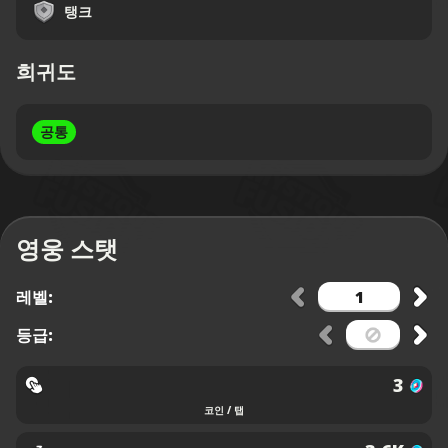
탱크
희귀도
공통
영웅 스탯
레벨:
등급:
3
코인 / 탭