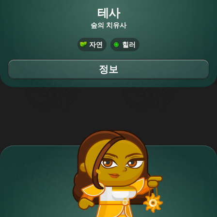
테사
숲의 치유사
자연
힐러
정보