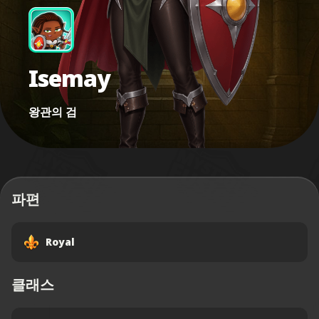
Isemay
왕관의 검
파편
Royal
클래스