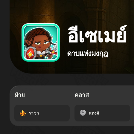
อีเซเมย์
ดาบแห่งมงกุฎ
ฝ่าย
คลาส
ราชา
แทงค์