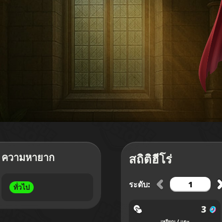
ความหายาก
สถิติฮีโร่
ระดับ:
ทั่วไป
3
เหรียญ / แตะ