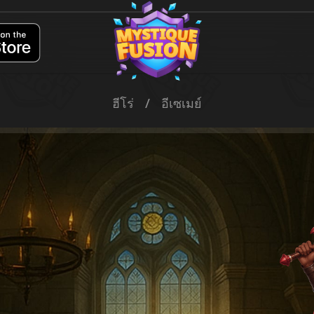
ฮีโร่
/
อีเซเมย์