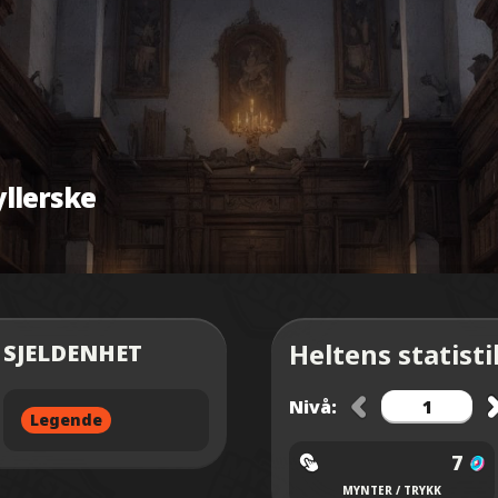
llerske
Heltens statist
SJELDENHET
Nivå:
Legende
7
MYNTER / TRYKK