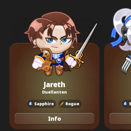
Jareth
Duellanten
Sapphire
Rogue
Info