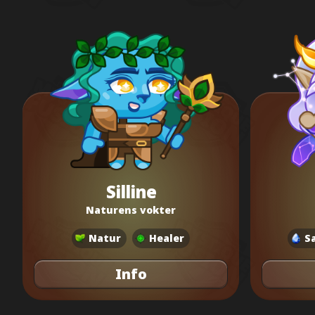
Silline
Naturens vokter
Natur
Healer
S
Info