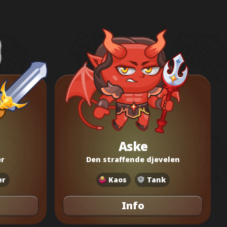
Aske
r
Den straffende djevelen
er
Kaos
Tank
Info