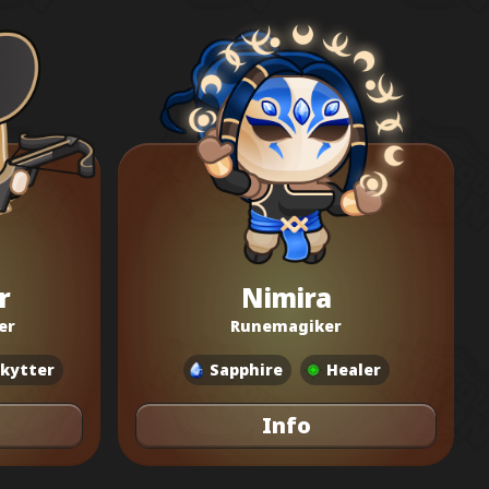
r
Nimira
er
Runemagiker
kytter
Sapphire
Healer
Info