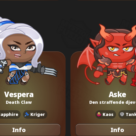
Vespera
Aske
Death Claw
Den straffende djev
Sapphire
Kriger
Kaos
Tan
Info
Info