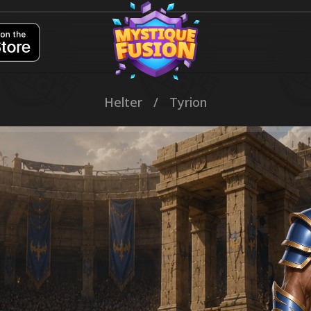
Helter
/
Tyrion