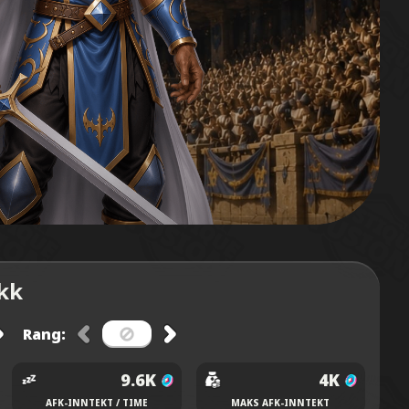
ikk
Rang:
9.6K
4K
AFK-INNTEKT / TIME
MAKS AFK-INNTEKT