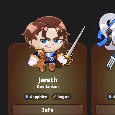
Jareth
Duellanten
Sapphire
Rogue
Info