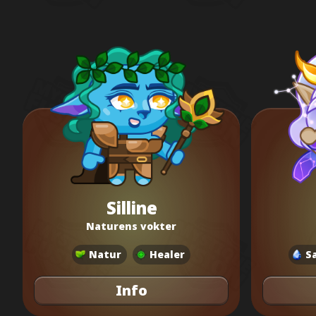
Silline
Naturens vokter
Natur
Healer
S
Info