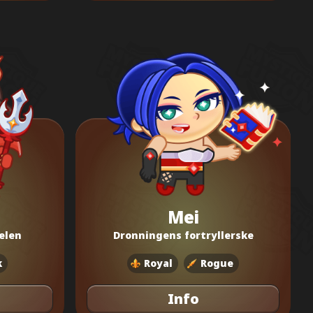
Mei
elen
Dronningens fortryllerske
k
Royal
Rogue
Info