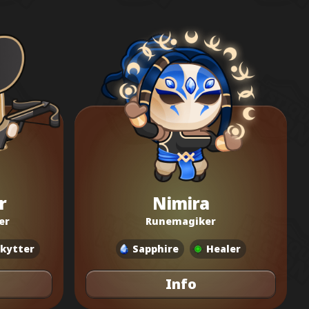
r
Nimira
er
Runemagiker
kytter
Sapphire
Healer
Info