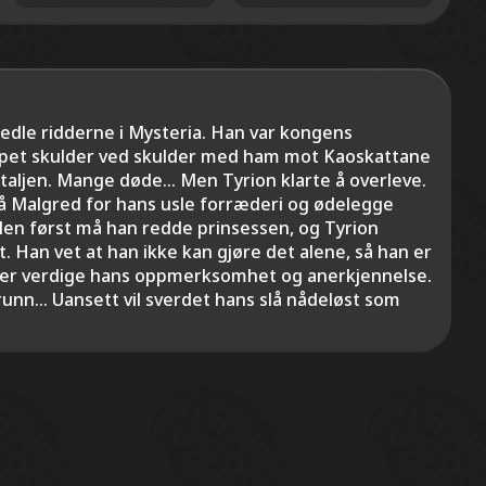
 edle ridderne i Mysteria. Han var kongens
mpet skulder ved skulder med ham mot Kaoskattane
taljen. Mange døde... Men Tyrion klarte å overleve.
å Malgred for hans usle forræderi og ødelegge
en først må han redde prinsessen, og Tyrion
t. Han vet at han ikke kan gjøre det alene, så han er
om er verdige hans oppmerksomhet og anerkjennelse.
unn... Uansett vil sverdet hans slå nådeløst som