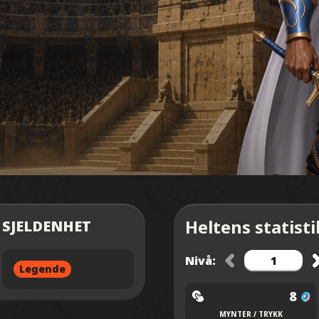
Heltens statist
SJELDENHET
Nivå:
Legende
8
MYNTER / TRYKK