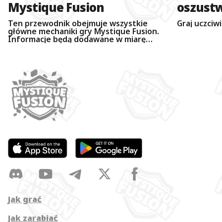
Mystique Fusion
oszust
Fusion
Ten przewodnik obejmuje wszystkie
Graj uczciwi
główne mechaniki gry Mystique Fusion.
Informacje będą dodawane w miarę
wydawania kolejnych aktualizacji.
Przewodnik składa się z kilku artykułów.
Użyj hiperłączy, aby przejść do artykułu,
którego potrzebujesz.
Jak grać
Jak zarabiać