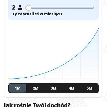
2
Ty zaprosiłeś w miesiącu
1M
2M
3M
4M
5M
Jak rośnie Twój dochód?