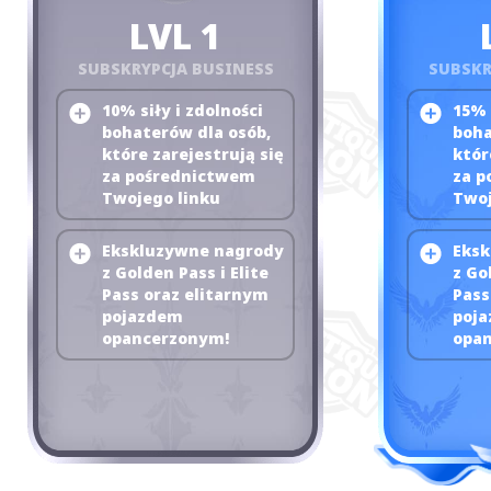
LVL 1
SUBSKRYPCJA BUSINESS
SUBSKR
10% siły i zdolności
15% 
bohaterów dla osób,
boha
które zarejestrują się
któr
za pośrednictwem
za p
Twojego linku
Twoj
Ekskluzywne nagrody
Eksk
z Golden Pass i Elite
z Go
Pass oraz elitarnym
Pass
pojazdem
poj
opancerzonym!
opa