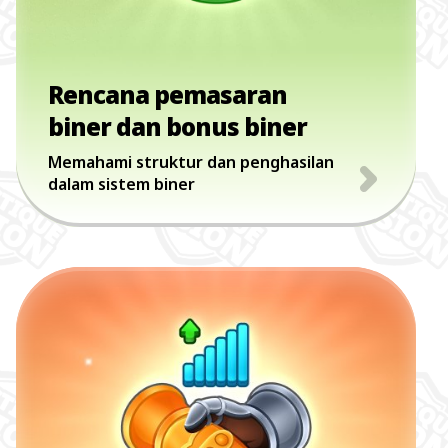
Rencana pemasaran
biner dan bonus biner
Memahami struktur dan penghasilan
dalam sistem biner