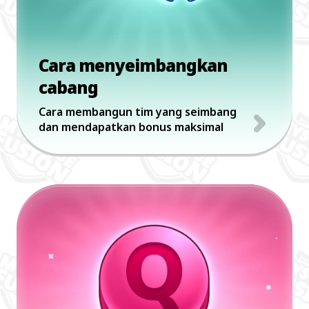
Cara menyeimbangkan
cabang
Cara membangun tim yang seimbang
dan mendapatkan bonus maksimal