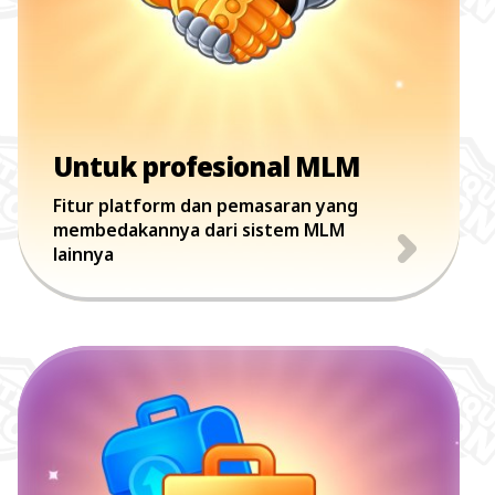
Untuk profesional MLM
Fitur platform dan pemasaran yang
membedakannya dari sistem MLM
lainnya