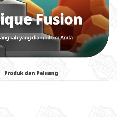
ique Fusion
langkah yang diambil tim Anda
Produk dan Peluang