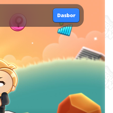
Dasbor