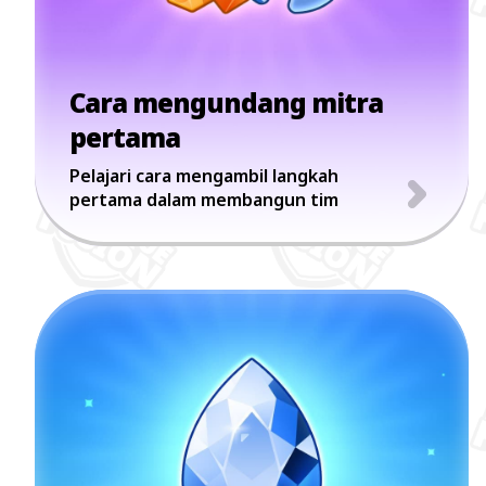
Cara mengundang mitra
pertama
Pelajari cara mengambil langkah
pertama dalam membangun tim