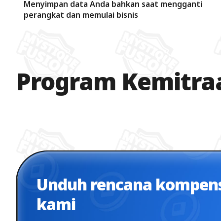
Menyimpan data Anda bahkan saat mengganti
perangkat dan memulai bisnis
Program Kemitra
Unduh rencana kompens
kami