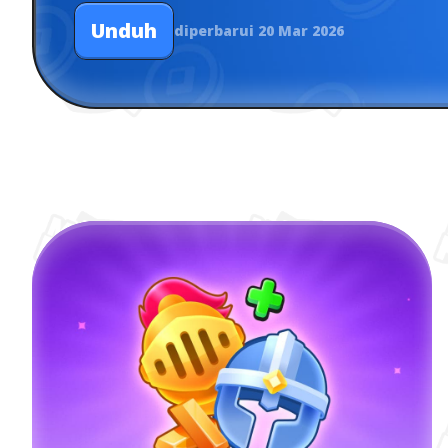
Unduh
diperbarui 20 Mar 2026