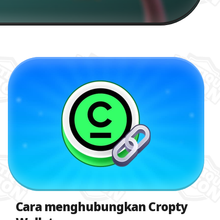
Cara menghubungkan Сropty