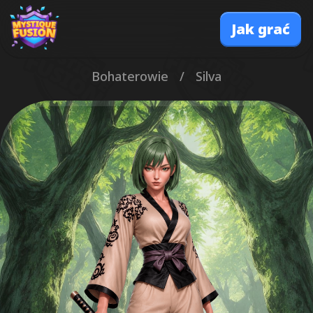
Jak grać
Bohaterowie
/
Silva