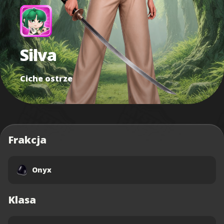
Silva
Ciche ostrze
Frakcja
Onyx
Klasa