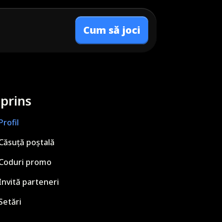
Cum să joci
prins
Profil
Căsuță poștală
Coduri promo
Invită parteneri
Setări