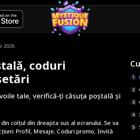
ie 2026
ștală, coduri
Cu
setări
1
2
ile tale, verifică-ți căsuța poștală și
3
4
 din colțul din dreapta sus al ecranului. Se va
5
iuni: Profil, Mesaje, Coduri promo, Invită