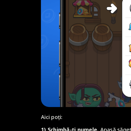
Aici poți:
1) Schimbă-ți numele.
Apasă săgeți