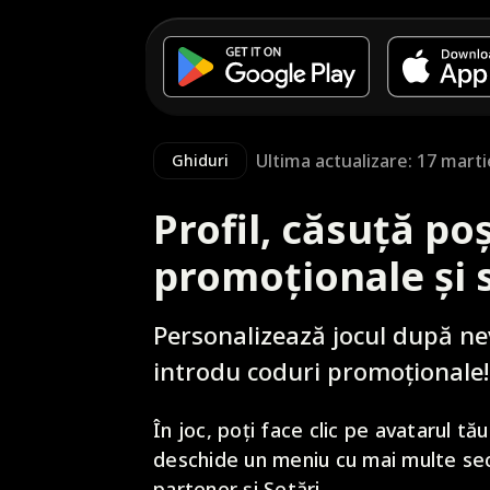
Ultima actualizare: 17 mart
Ghiduri
Profil, căsuță po
promoționale și 
Personalizează jocul după nevo
introdu coduri promoționale!
În joc, poți face clic pe avatarul tău
deschide un meniu cu mai multe secț
partener și Setări.