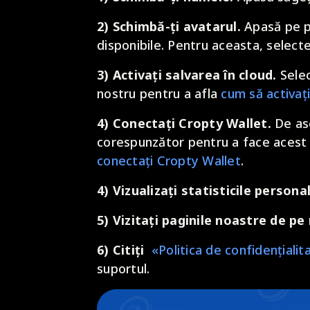
2) Schimbă-ți avatarul.
Apasă pe pi
disponibile. Pentru aceasta, selecte
3) Activați salvarea în cloud.
Selec
nostru pentru a afla
cum să activați
4) Conectați Cropty Wallet.
De as
corespunzător pentru a face acest l
conectați Cropty Wallet
.
4) Vizualizați statisticile persona
5) Vizitați paginile noastre de pe 
6)
Citiți
«Politica de confidențialit
suportul.