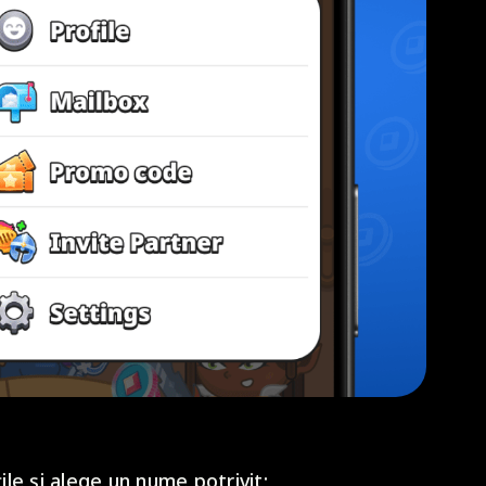
le și alege un nume potrivit;