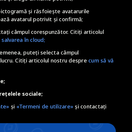
ctogramă și răsfoiește avatarurile
ază avatarul potrivit și confirmă;
tați câmpul corespunzător. Citiți articolul
 salvarea în cloud;
emenea, puteți selecta câmpul
ucru. Citiți articolul nostru despre
cum să vă
le;
rețelele sociale;
ate»
și
«Termeni de utilizare»
și contactați