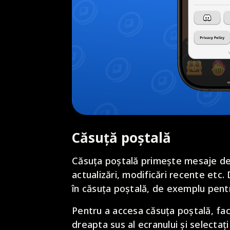
Căsuță poștală
Căsuța poștală primește mesaje de
actualizări, modificări recente et
în căsuța poștală, de exemplu pentru
Pentru a accesa căsuța poștală, face
dreapta sus al ecranului și selectaț