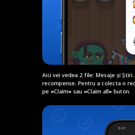
Aici vei vedea 2 file: Mesaje și Știr
recompense. Pentru a colecta o rec
pe
«
Claim
»
sau
«
Claim all
»
buton.