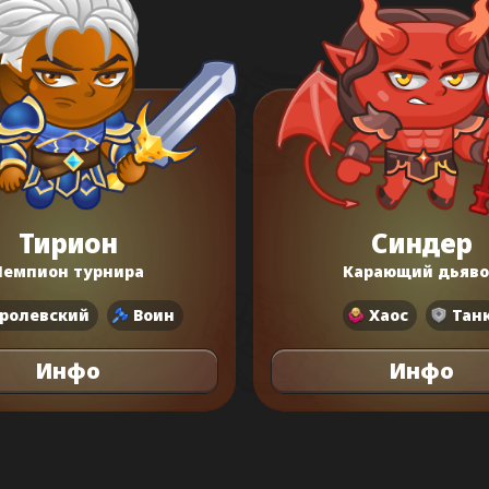
Тирион
Синдер
Чемпион турнира
Карающий дьяв
ролевский
Воин
Хаос
Тан
Инфо
Инфо