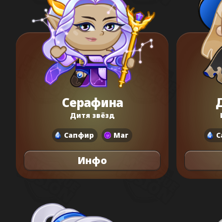
Серафина
Дитя звёзд
Сапфир
Маг
С
Инфо