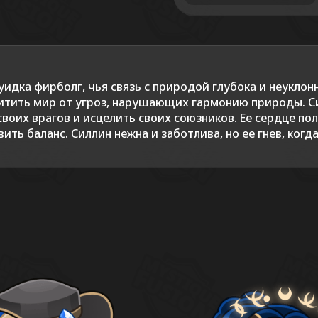
дка фирболг, чья связь с природой глубока и неуклонн
щитить мир от угроз, нарушающих гармонию природы. Си
оих врагов и исцелить своих союзников. Ее сердце пол
ть баланс. Силлин нежна и заботлива, но ее гнев, когд