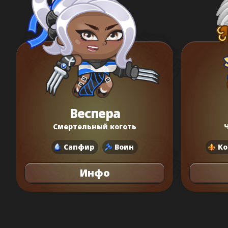
Веспера
Смертельный коготь
Сапфир
Воин
Ко
Инфо