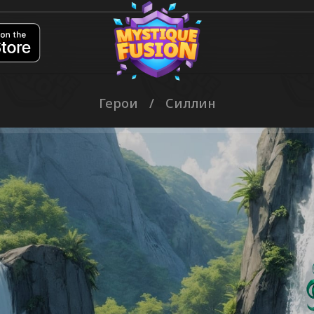
Герои
/
Силлин