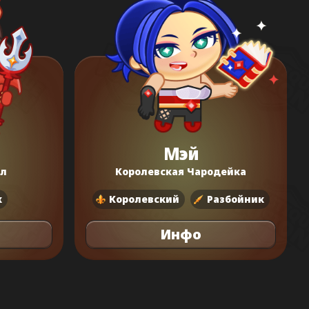
Мэй
ол
Королевская Чародейка
к
Королевский
Разбойник
Инфо