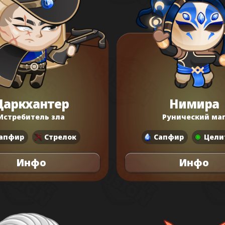
Даркхантер
Нимира
Истребитель зла
Рунический ма
апфир
Стрелок
Сапфир
Цели
Инфо
Инфо