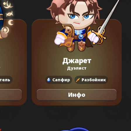
Джарет
г
Дуэлист
тель
Сапфир
Разбойник
Инфо