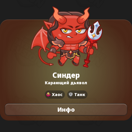
Синдер
Карающий дьявол
Хаос
Танк
Инфо