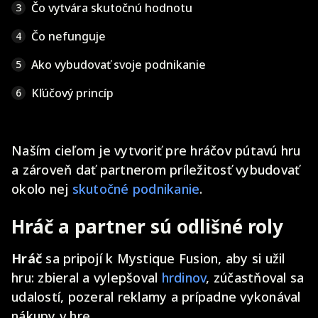
Čo vytvára skutočnú hodnotu
3
Čo nefunguje
4
Ako vybudovať svoje podnikanie
5
Kľúčový princíp
6
Naším cieľom je vytvoriť pre hráčov pútavú hru
a zároveň dať partnerom príležitosť vybudovať
okolo nej
skutočné podnikanie
.
Hráč a partner sú odlišné roly
Hráč
sa pripojí k Mystique Fusion, aby si užil
hru: zbieral a vylepšoval
hrdinov
, zúčastňoval sa
udalostí, pozeral reklamy a prípadne vykonával
nákupy v hre.