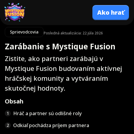
Ako hrať
Sprievodcovia
Posledná aktualizácia: 22 júla 2026
Zarábanie s Mystique Fusion
Zistite, ako partneri zarábajú v
Mystique Fusion budovaním aktívnej
hráčskej komunity a vytváraním
skutočnej hodnoty.
Obsah
Hráč a partner sú odlišné roly
1
Odkiaľ pochádza príjem partnera
2