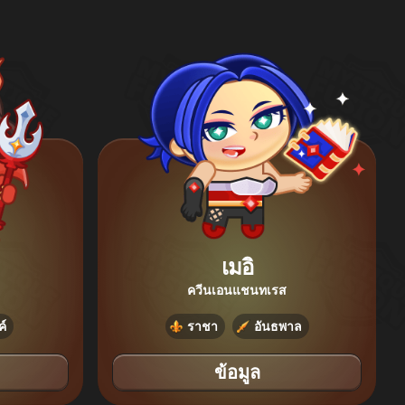
เมอิ
ควีนเอนแชนทเรส
์
ราชา
อันธพาล
ข้อมูล