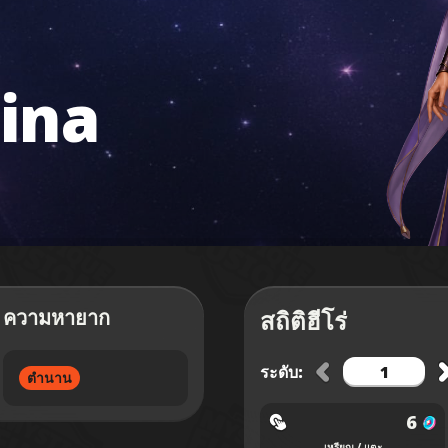
ina
ความหายาก
สถิติฮีโร่
ระดับ:
ตำนาน
6
เหรียญ / แตะ