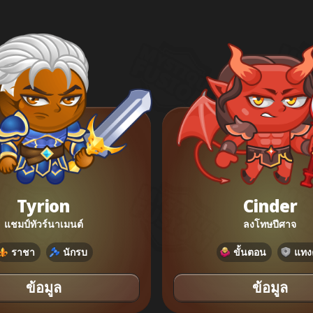
Tyrion
Cinder
แชมป์ทัวร์นาเมนต์
ลงโทษปีศาจ
ราชา
นักรบ
ขั้นตอน
แทงค
ข้อมูล
ข้อมูล