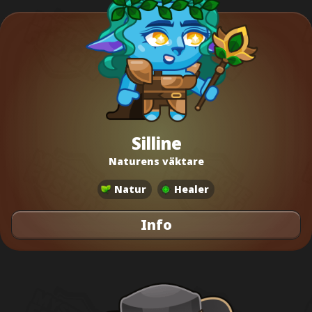
Silline
Naturens väktare
Natur
Healer
Info