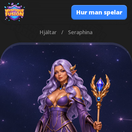
Hur man spelar
Hjältar
/
Seraphina