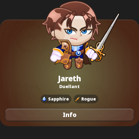
Jareth
Duellant
Sapphire
Rogue
Info