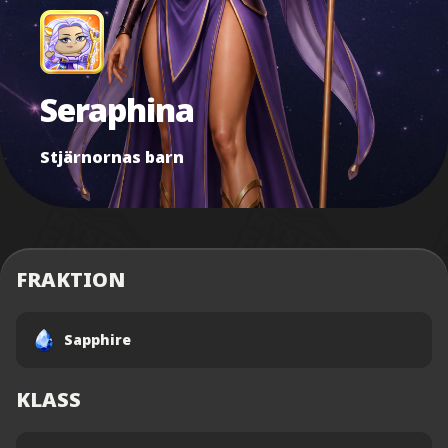
Seraphina
Stjärnornas barn
FRAKTION
Sapphire
KLASS