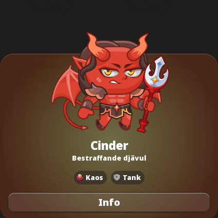
Cinder
Bestraffande djävul
Kaos
Tank
Info