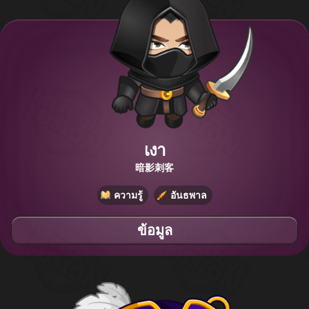
เงา
暗影刺客
ความรู้
อันธพาล
ข้อมูล