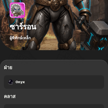
ซาร์รอน
ผู้พิทักษ์เหล็ก
ฝ่าย
Onyx
คลาส