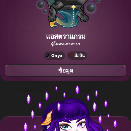
แอสตราแกรม
ผู้โคจรแห่งดารา
Onyx
มือปืน
ข้อมูล