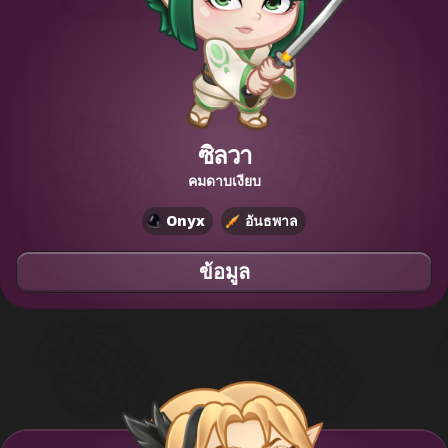
ซิลวา
คมดาบเงียบ
Onyx
อันธพาล
ข้อมูล