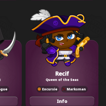
Recif
t
Queen of the Seas
ogue
Excursie
Marksman
Info