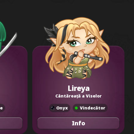
Lireya
Cântăreață a Viselor
e
Onyx
Vindecător
Info