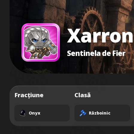
Xarron
Sentinela de Fier
Fracțiune
Clasă
Onyx
Războinic