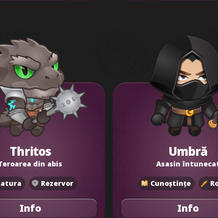
Thritos
Umbră
Teroarea din abis
Asasin întuneca
atura
Rezervor
Cunoștințe
R
Info
Info