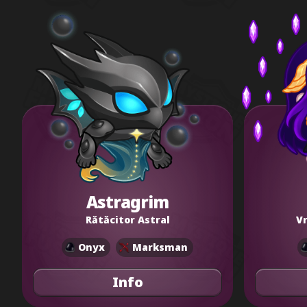
Astragrim
Rătăcitor Astral
Vr
Onyx
Marksman
Info