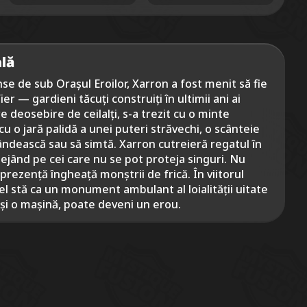
lă
nse de sub Orașul Eroilor, Xarron a fost menit să fie
er — gardieni tăcuți construiți în ultimii ani ai
re deosebire de ceilalți, s-a trezit cu o minte
 cu o jară palidă a unei puteri străvechi, o scânteie
ndească sau să simtă. Xarron cutreieră regatul în
ejând pe cei care nu se pot proteja singuri. Nu
prezență îngheață monștrii de frică. În viitorul
el stă ca un monument ambulant al loialității uitate
r și o mașină, poate deveni un erou.