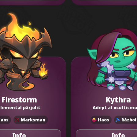
Firestorm
Kythra
Elemental pârjolit
Adept al ocultismu
Haos
Marksman
Haos
Război
Info
Info