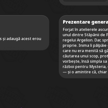
Prezentare genera
Forjat în atelierele ascu
unul dintre Stăpânii de Fi
s și adaugă acest erou
regelui Argelion. Dar, sp
proprie. Inima îi pâlpâie
care nu era menită să gâ
căutarea unui scop, prot
vorbește, însă simpla sa 
război pentru Mysteria, 
— și o amintire că, chia