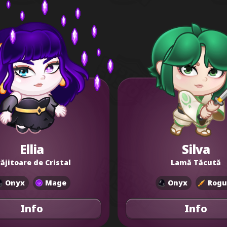
Ellia
Silva
ăjitoare de Cristal
Lamă Tăcută
Onyx
Mage
Onyx
Rogu
Info
Info