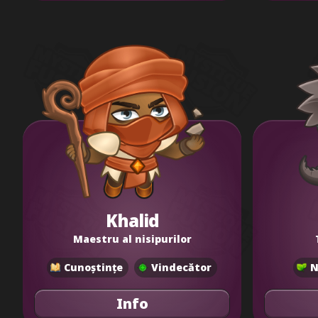
Khalid
Maestru al nisipurilor
Cunoștințe
Vindecător
N
Info