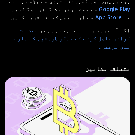
ہوتی ہیں، اور کمیونٹی تیزی سے بڑھ رہی ہے۔
Google Play
سے مفت درخواست ڈاؤن لوڈ کریں
یا
App Store
سے اور ابھی کمانا شروع کریں۔
اگر آپ مزید جاننا چاہتے ہیں تو
مفت بٹ
کوائن حاصل کرنے کے دیگر طریقوں کے بارے
میں پڑھیں۔
متعلقہ مضامین