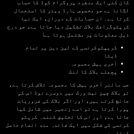
کان کنی ایک منفرد پروگرام کوڈ کا حساب
لگانا ہے جو مخصوص ہارڈ ویئر کا استعمال
کرتا ہے۔ ان حسابات کے دوران، ایک نیا
کرپٹوگرافک بلاک تشکیل دیا جاتا ہے، جو درج
ذیل معلومات پر مشتمل ہوتا ہے:
کریپٹوکرنسی کے لین دین پر تمام
ڈیٹا
آخری ہیش مجموعہ
پچھلے بلاک کا لنک
جب مائنر آخری ہیش کا مجموعہ تلاش کرتا ہے،
تو بلاک چین نیٹ ورک میں دوسرے نوڈ اس کی
جانچ کرتے ہیں، اور اگر بلاک کی ضروریات
پورا کرتا ہے تو اسے زنجیر میں شامل کیا
جاتا ہے، اور اس کا تخلیق کنندہ کرپٹو
کرنسی کی شکل میں ایک فائدہ مند انعام حاصل
کرتا ہے۔