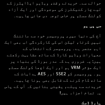
حوالے سے۔ خریدتے وقت، ویڈیو ایڈاپٹرز کے
لیے چار کنیکٹرز کی موجودگی اور ایک آزاد
کولنگ سسٹم پر خاص توجہ دی جانی چاہیے۔
سی پی یو
آج کی دنیا میں، پروسیسر خود سے مائننگ
نہیں کرتا، لیکن اس کی کارکردگی اب بھی ایک
اہم عنصر ہے۔ پروسیسر کے انتخاب کے
معیارات ویڈیو کارڈ کے ساتھ مشابہت رکھتے
ہیں: یہ ضروری ہے کہ مدر بورڈ کی بنیاد پر
ایک مؤثر VRM ہو اور ایک اچھا کولنگ سسٹم
ہو۔ پروسیسر کو SSE2 اور AES ہدایات کے
ساتھ کام کرنے کے قابل بھی ہونا چاہیے۔
خریدنے سے پہلے، یقینی بنائیں کہ آپ کے پاس
یہ تمام اجزاء ہیں!
ہارڈ ڈسک