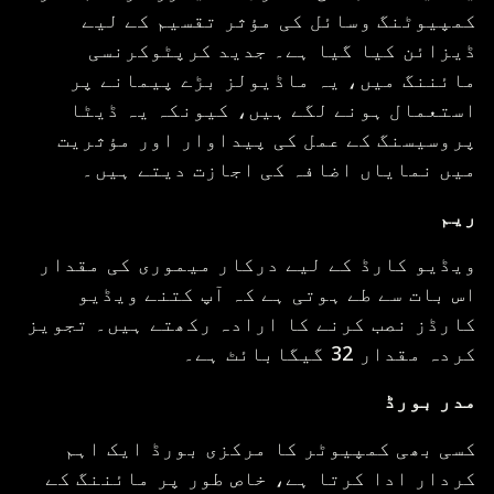
کمپیوٹنگ وسائل کی مؤثر تقسیم کے لیے
ڈیزائن کیا گیا ہے۔ جدید کرپٹوکرنسی
مائننگ میں، یہ ماڈیولز بڑے پیمانے پر
استعمال ہونے لگے ہیں، کیونکہ یہ ڈیٹا
پروسیسنگ کے عمل کی پیداوار اور مؤثریت
میں نمایاں اضافہ کی اجازت دیتے ہیں۔
ریم
ویڈیو کارڈ کے لیے درکار میموری کی مقدار
اس بات سے طے ہوتی ہے کہ آپ کتنے ویڈیو
کارڈز نصب کرنے کا ارادہ رکھتے ہیں۔ تجویز
کردہ مقدار 32 گیگابائٹ ہے۔
مدر بورڈ
کسی بھی کمپیوٹر کا مرکزی بورڈ ایک اہم
کردار ادا کرتا ہے، خاص طور پر مائننگ کے