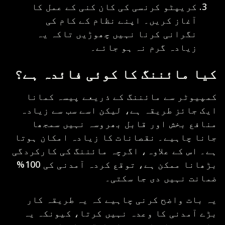
کریپٹو کرنسی کی کان کنی کے عمل کا
آغاز کریں۔ اپنے نظام کے کام کی
نگرانی کرنا نہیں چھوڑیں تاکہ یہ
زیادہ گرم نہ ہو جائے۔
کیا مائننگ کا کوئی فائدہ ہے؟
کمپیوٹر سے مائننگ کے ذریعے پیسہ کمانا
ایک جائز طریقہ ہے، لیکن اسے سب سے زیادہ
منافع بخش اور قابل بھروسہ نہیں سمجھا
جانا چاہیے۔ نقصانات کا زیادہ امکان ہوتا
ہے۔ اس کے علاوہ، اگرچہ مائننگ کی کارکردگی
بڑھانا ممکن ہے، توقع کردہ آمدنی کی 100%
ضمانت نہیں دی جا سکتی۔
یہ بات واضح کرنی چاہیے کہ یہ طریقہ کار
بڑے آمدنی کا وعدہ نہیں کرتا، کیونکہ یہ