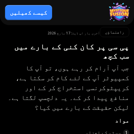
کیسے کھیلیں
راھنماؤں
آخری بار اپ ڈیٹ: 17 مارچ 2026
پی سی پر کان کنی کے بارے میں
سب کچھ
جب آپ آرام کر رہے ہوں، تو آپ کا
کمپیوٹر آپ کے لئے کام کر سکتا ہے،
کریپٹوکرنسی استخراج کر کے اور
منافع پیدا کر کے۔ یہ دلچسپ لگتا ہے۔
لیکن حقیقت کے بارے میں کیا؟
مواد
سسٹم کے اجزاء
1