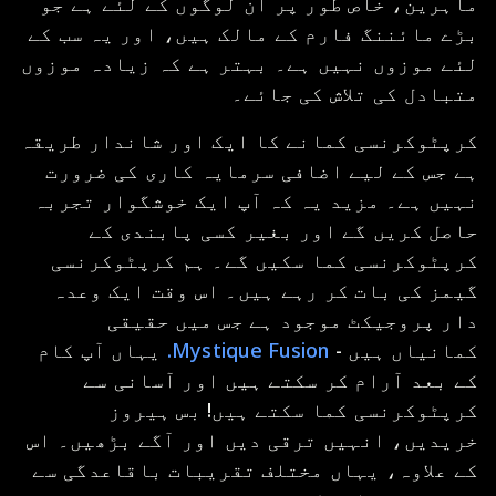
ماہرین، خاص طور پر ان لوگوں کے لئے ہے جو
بڑے مائننگ فارم کے مالک ہیں، اور یہ سب کے
لئے موزوں نہیں ہے۔ بہتر ہے کہ زیادہ موزوں
متبادل کی تلاش کی جائے۔
کرپٹوکرنسی کمانے کا ایک اور شاندار طریقہ
ہے جس کے لیے اضافی سرمایہ کاری کی ضرورت
نہیں ہے۔ مزید یہ کہ آپ ایک خوشگوار تجربہ
حاصل کریں گے اور بغیر کسی پابندی کے
کرپٹوکرنسی کما سکیں گے۔ ہم کرپٹوکرنسی
گیمز کی بات کر رہے ہیں۔ اس وقت ایک وعدہ
دار پروجیکٹ موجود ہے جس میں حقیقی
کمانیاں ہیں -
Mystique Fusion.
یہاں آپ کام
کے بعد آرام کر سکتے ہیں اور آسانی سے
کرپٹوکرنسی کما سکتے ہیں! بس ہیروز
خریدیں، انہیں ترقی دیں اور آگے بڑھیں۔ اس
کے علاوہ، یہاں مختلف تقریبات باقاعدگی سے