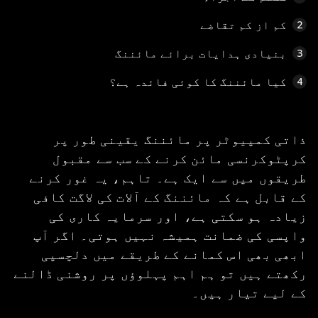
کم از کم تقاضے
2
بنیادی ہدایات برائے مائننگ
3
کیا مائننگ کا کوئی فائدہ ہے؟
4
ذاتی کمپیوٹر پر مائننگ یقینی طور پر
کرپٹوکرنسی مائن کرنے کے سب سے مقبول
طریقوں میں سے ایک ہے۔ تاہم، یہ غور کرنے
کے قابل ہے کہ مائننگ کے آلات کی لاگت کافی
زیادہ ہو سکتی ہے، اور سرمایہ کاری کی
واپسی کی ضمانت ہمیشہ نہیں ہوتی۔ اگر آپ
ابھی بھی اس کمانے کے طریقے میں دلچسپی
رکھتے ہیں تو ہم اہم پہلوؤں پر روشنی ڈالنے
کے لیے تیار ہیں۔