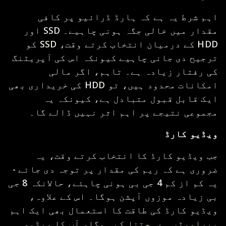
اہم شرط یہ ہے کہ ہارڈ ڈرائیو پر کافی
مقدار میں خالی جگہ ہونی چاہیے۔ SSD اور
HDD کے درمیان انتخاب کرتے وقت، SSD کو
ترجیح دی جانی چاہیے کیونکہ اس کی آپریٹنگ
کی رفتار زیادہ ہے۔ تاہم، اگر مالی
امکانات محدود ہیں، تو HDD کی خریداری بھی
ایک قابل قبول متبادل ہے، کیونکہ یہ
مجموعی نتیجے پر اہم اثر نہیں ڈالے گا۔
ویڈیو کارڈ
جب ویڈیو کارڈ کا انتخاب کرتے وقت، یہ
ضروری ہے کہ ریم کی مقدار پر توجہ دی جائے -
یہ کم از کم 4 جی بی ہونی چاہئے، حالانکہ 8 جی
بی زیادہ موزوں آپشن ہوگا۔ اس کے علاوہ،
ویڈیو کارڈ کی طاقت کا استعمال بھی ایک اہم
پیرامیٹر ہے۔ جتنا کم ہوگا، آپ کا ویڈیو