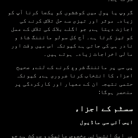
گروپ یا پول میں کوششوں کو یکجا کرنا آپ کو
زیادہ موثر اور تیزی سے حل تلاش کرنے کی
اجازت دیتا ہے، جو اگلے بلاک کی تلاش کے عمل
کو تیز کرتا ہے۔ آج کل سولو مائننگ شاذ و
نادر ہی کی جاتی ہے کیونکہ اس میں وقت اور
مالی اخراجات زیادہ ہوتے ہیں۔
پی سی پر مائننگ شروع کرنے کے لئے، صحیح
اجزاء کا انتخاب کرنا ضروری ہے، کیونکہ
حتمی نتیجہ ان کے معیار اور کارکردگی پر
منحصر ہوگا:
سسٹم کے اجزاء
ایس آئی سی ماڈیول
یہ ایک انتہائی مخصوص مائیکرو سرکٹ ہے جو