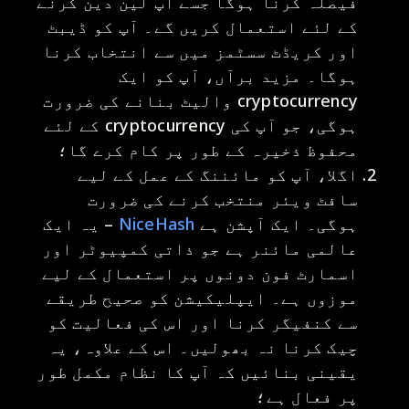
فیصلہ کرنا ہوگا جسے آپ لین دین کرنے
کے لئے استعمال کریں گے۔ آپ کو ڈیبٹ
اور کریڈٹ سسٹمز میں سے انتخاب کرنا
ہوگا۔ مزید برآں، آپ کو ایک
cryptocurrency والیٹ بنانے کی ضرورت
ہوگی، جو آپ کی cryptocurrency کے لئے
محفوظ ذخیرہ کے طور پر کام کرے گا؛
اگلا، آپ کو مائننگ کے عمل کے لیے
سافٹ ویئر منتخب کرنے کی ضرورت
ہوگی۔ ایک آپشن ہے
NiceHash
– یہ ایک
عالمی مائنر ہے جو ذاتی کمپیوٹر اور
اسمارٹ فون دونوں پر استعمال کے لیے
موزوں ہے۔ ایپلیکیشن کو صحیح طریقے
سے کنفیگر کرنا اور اس کی فعالیت کو
چیک کرنا نہ بھولیں۔ اس کے علاوہ، یہ
یقینی بنائیں کہ آپ کا نظام مکمل طور
پر فعال ہے؛