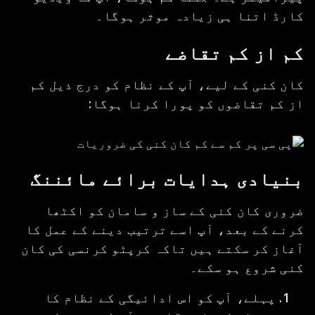
کارڈ اتنا ہی زیادہ موثر ہوگا۔
کم از کم تقاضے
کان کنی کے لیے، آپ کے نظام کو درج ذیل کم
از کم تقاضوں کو پورا کرنا ہوگا:
بنیادی ہدایات برائے مائننگ
ضروری کان کنی کے ساز و سامان کو اکٹھا
کرنے کے بعد، آپ اسے ترتیب دینے کے عمل کا
آغاز کر سکتے ہیں تاکہ کرپٹو کرنسی کی کان
کنی شروع ہو سکے۔
پہلے، آپ کو اس ادائیگی کے نظام کا