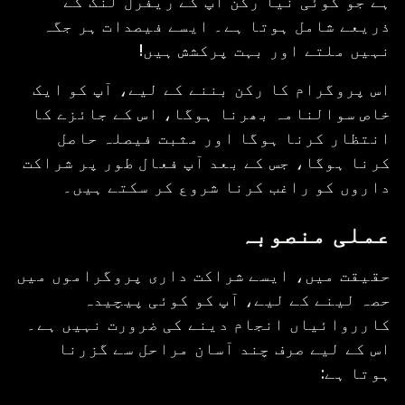
ہے جو کوئی نیا رکن آپ کے ریفرل لنک کے
ذریعے شامل ہوتا ہے۔ ایسے فیصدات ہر جگہ
نہیں ملتے اور بہت پرکشش ہیں!
اس پروگرام کا رکن بننے کے لیے، آپ کو ایک
خاص سوالنامہ بھرنا ہوگا، اس کے جائزے کا
انتظار کرنا ہوگا اور مثبت فیصلہ حاصل
کرنا ہوگا، جس کے بعد آپ فعال طور پر شراکت
داروں کو راغب کرنا شروع کر سکتے ہیں۔
عملی منصوبہ
حقیقت میں، ایسے شراکت داری پروگراموں میں
حصہ لینے کے لیے، آپ کو کوئی پیچیدہ
کارروائیاں انجام دینے کی ضرورت نہیں ہے۔
اس کے لیے صرف چند آسان مراحل سے گزرنا
ہوتا ہے: