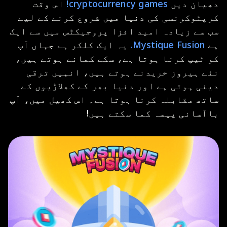
دھیان دیں
cryptocurrency games!
اس وقت
کرپٹوکرنسی کی دنیا میں شروع کرنے کے لیے
سب سے زیادہ امید افزا پروجیکٹس میں سے ایک
ہے
Mystique Fusion.
یہ ایک کلکر ہے جہاں آپ
کو ٹیپ کرنا ہوتا ہے، سکے کمانے ہوتے ہیں،
نئے ہیروز خریدنے ہوتے ہیں، انہیں ترقی
دینی ہوتی ہے اور دنیا بھر کے کھلاڑیوں کے
ساتھ مقابلہ کرنا ہوتا ہے۔ اس کھیل میں، آپ
باآسانی پیسہ کما سکتے ہیں!