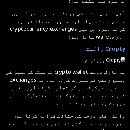
پر سود کما سکتے ہیں!
آئیے ان پارٹنرشپ پروگرامز پر نظر ڈالیں
جو سب سے کامیاب اور مقبول خدمات فراہم
کرتے ہیں، جن میں cryptocurrency exchanges
اور wallets شامل ہیں:
Cropty والیٹ
یہ صارف دوست crypto wallet کریپٹوکرنسیز کی
وسیع رینج کو سپورٹ کرتا ہے۔ یہ exchanges
پر کریپٹوکرنسیز کی تجارت کرنے اور بغیر
کسی تاخیر کے کریپٹوکرنسیز منتقل کرنے کی
سہولت بھی فراہم کرتا ہے۔
والٹ اعلی درجے کی حفاظت فراہم کرتا ہے،
اور سپورٹ عملہ کئی زبانوں میں مدد کے لیے