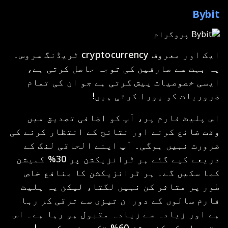
Bybit
ایک اور معروف cryptocurrency ٹریڈنگ سروس۔
یہ بہت سے صارفین کی توجہ حاصل کرتی ہے،
ایسی خصوصیات پیش کرتی ہے جو ان کی تمام
ضروریات کو پورا کرتی ہیں!
اس پلیٹ فارم پر، آپ کو اضافی تصدیق میں
وقت ضائع کرنے اور نتائج کے انتظار کرنے کی
ضرورت نہیں ہوگی۔ آپ اپنے الحاقی لنک کے
ذریعے کیے گئے ہر ٹرانزیکشن پر 30% کمیشن
کما سکیں گے۔ ہر ٹرانزیکشن کا منافع خاص
طور پر متاثر کن نہیں لگتا، لیکن یہ پلیٹ
فارم سالوں کے دوران تیزی سے ترقی کر رہا
ہے اور زیادہ سے زیادہ مقبول ہو رہا ہے۔ اس
وقت، اس کی کنورژن 60% تک پہنچ چکی ہے!