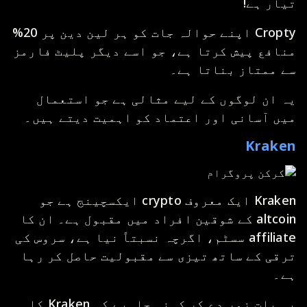
تیار ہے!
Cropty اپنے حوالہ جات کو ہر لین دین پر 20%
منافع پیش کرتا ہے، جو اسے دیگر پلیٹ فارمز
سے ممتاز بناتا ہے۔
یہ ان لوگوں کے لیے مثالی ہے جو استعمال
میں آسانی اور اعتماد کو اہمیت دیتے ہیں۔
Kraken
Kraken ایک معروف crypto ایکسچینج ہے جو
altcoin کے شوقین افراد میں مقبول ہے۔ ان کا
affiliate سسٹم، اگرچہ نسبتاً نیا ہے، سروس کی
ترقی کے ساتھ تیزی سے مقبولیت حاصل کر رہا
ہے۔
یہ بات زور دے کر کہنی چاہیے کہ Kraken کا