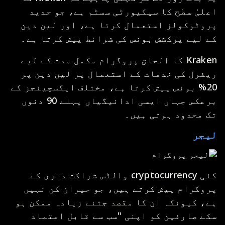
اعلیٰ سطح کا سیکیورٹی سسٹم ہے، جو جدید
پروٹوکولز استعمال کرتا ہے، اور لین دین
کے لیے پرکشش بونس کی شرائط پیش کرتا ہے۔
Kraken کا الحاق پروگرام مکمل مدت کے لیے
ریفرل کی خدمات کے استعمال پر لین دین پر
20% بونس پیش کرتا ہے، مختلف ایکسچینجز کے
برعکس جہاں ایسی ادائیگیاں پہلے 90 دنوں
تک محدود ہوتی ہیں۔
لیجر
کئی cryptocurrency والٹس شراکت داری کے
پروگرام پیش کرتے ہیں، جو حیران کن نہیں
ہے، کیونکہ ان کا مقصد جتنے زیادہ ممکن ہو
سکے صارفین کو اپنی "سب سے قابل اعتماد