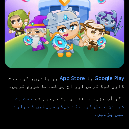
Google Play
یا
App Store
پر جائیں، گیم مفت
ڈاؤن لوڈ کریں اور آج ہی کمانا شروع کریں۔
اگر آپ مزید جاننا چاہتے ہیں، تو
مفت بٹ
کوائن حاصل کرنے کے دیگر طریقوں کے بارے
میں پڑھیں۔