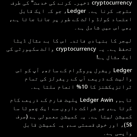
cryptocurrency ذخیرہ کرنے کی خدمت" کی طرف
متوجہ کرنا ہے۔ Ledger، جو کہ ایک قابل
اعتماد کولڈ والٹ کے طور پر جانا جاتا ہے،
بھی اس میں شامل ہے۔
لیجر کا بنیادی فائدہ اس کا بے مثال ڈیٹا
تحفظ ہے۔ یہ cryptocurrency والٹ سکیورٹی کی
ایک مثال ہے!
Ledger ریفرل پروگرام کے ساتھ، آپ کو اس
والیٹ کے ذریعے آپ کے ریفرلز کی تمام
ٹرانزیکشنز کا 10% انعام ملتا ہے۔
تاہم، Ledger Awin پلیٹ فارم کے ذریعے کام
کرتا ہے، جو شراکت داروں سے ایک چھوٹا سا
کمیشن لیتا ہے۔ یہ کمیشن معمولی ہے (صرف
$5)، اور خوش قسمتی سے، یہ کمیشن قابل
واپسی ہے۔