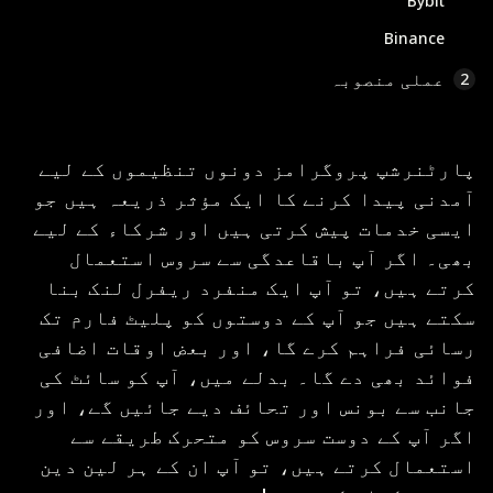
Bybit
Binance
عملی منصوبہ
2
پارٹنرشپ پروگرامز دونوں تنظیموں کے لیے
آمدنی پیدا کرنے کا ایک مؤثر ذریعہ ہیں جو
ایسی خدمات پیش کرتی ہیں اور شرکاء کے لیے
بھی۔ اگر آپ باقاعدگی سے سروس استعمال
کرتے ہیں، تو آپ ایک منفرد ریفرل لنک بنا
سکتے ہیں جو آپ کے دوستوں کو پلیٹ فارم تک
رسائی فراہم کرے گا، اور بعض اوقات اضافی
فوائد بھی دے گا۔ بدلے میں، آپ کو سائٹ کی
جانب سے بونس اور تحائف دیے جائیں گے، اور
اگر آپ کے دوست سروس کو متحرک طریقے سے
استعمال کرتے ہیں، تو آپ ان کے ہر لین دین