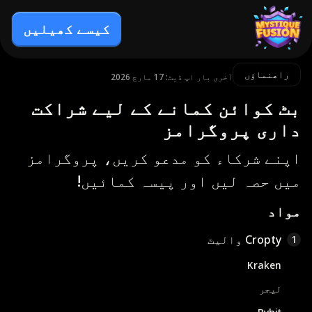
کیسے کھیلیں
راھنماؤں
آخری بار اپ ڈیٹ: 17 مارچ 2026
بٹ کوائن کمانے کے لیے شراکت
داری پروگرامز
اپنے شرکاء کو مدعو کریں، پروگرامز
میں حصہ لیں اور پیسہ کمائیں!
مواد
Cropty والیٹ
1
Kraken
لیجر