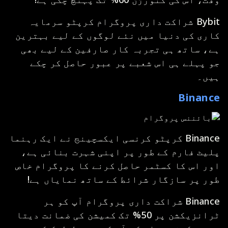
Bybit شراکت داری پروگرام کرپٹو سرمایہ
کاری کی دنیا میں نئے لوگوں کے لیے بہترین
ہے، ساتھ ہی تجربہ کار صارفین کے لیے بھی
جو پہلے ہی اس شعبے پر عبور حاصل کر چکے
ہیں۔
Binance
Binance کرپٹو کرنسی ایکسچینج نے ایک رہنما
پلیٹ فارم کے طور پر اپنی شہرت بنائی ہے،
اور اس کا کسٹمر حاصل کرنے کا پروگرام خاص
طور پر سازگار شرائط کے ساتھ نمایاں ہے!
Binance شراکت داری پروگرام آپ کو ہر
ٹرانزیکشن پر 50% تک کمیشن کی ضمانت دیتا