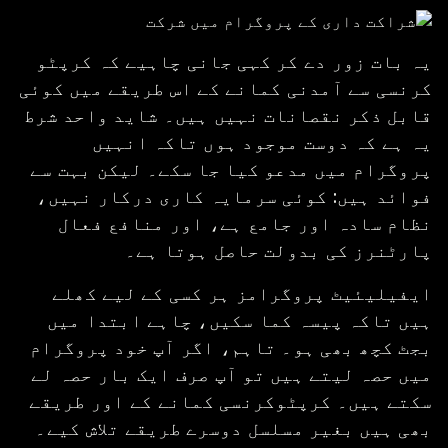
یہ بات زور دے کر کہی جانی چاہیے کہ کرپٹو
کرنسی سے آمدنی کمانے کے اس طریقے میں کوئی
قابل ذکر نقصانات نہیں ہیں۔ شاید واحد شرط
یہ ہے کہ دوست موجود ہوں تاکہ انہیں
پروگرام میں مدعو کیا جا سکے۔ لیکن بہت سے
فوائد ہیں: کوئی سرمایہ کاری درکار نہیں،
نظام سادہ اور جامع ہے، اور منافع فعال
پارٹنرز کی بدولت حاصل ہوتا ہے۔
ایفیلیئیٹ پروگرامز ہر کسی کے لیے کھلے
ہیں تاکہ پیسہ کما سکیں، چاہے ابتدا میں
بجٹ کچھ بھی ہو۔ تاہم، اگر آپ خود پروگرام
میں حصہ لیتے ہیں تو آپ صرف ایک بار حصہ لے
سکتے ہیں۔ کرپٹوکرنسی کمانے کے اور طریقے
بھی ہیں بغیر مسلسل دوسرے طریقے تلاش کیے۔