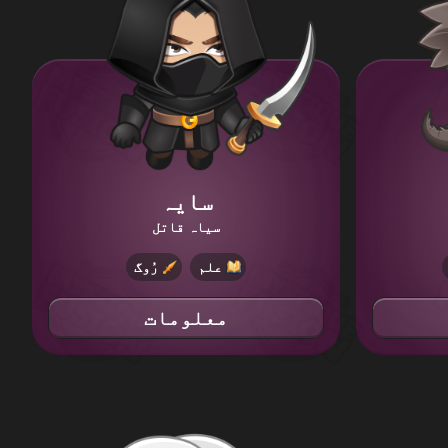
سایہ
سیاہ قاتل
علم
رُوگ
معلومات