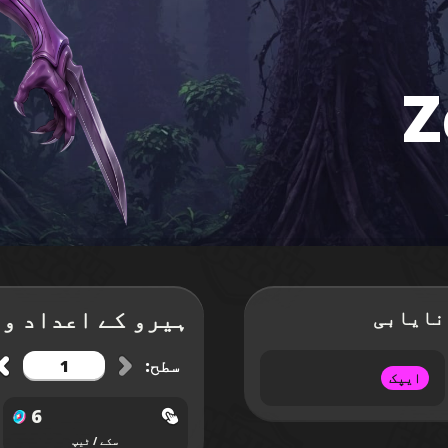
Z
ہیرو کے اعداد و 
نایابی
سطح:
ایپک
6
سکے / ٹیپ