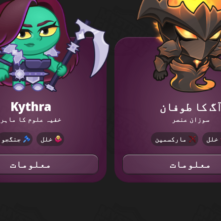
گ کا طوفان
Kythra
سوزان عنصر
خفیہ علوم کا ماہر
خلل
مارکسمین
خلل
جنگجو
معلومات
معلومات