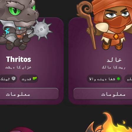
خالد
Thritos
ریت کا مالک
خزاں کا دہشت
لم
شفا دینے والا
قدرت
ٹینک
معلومات
معلومات