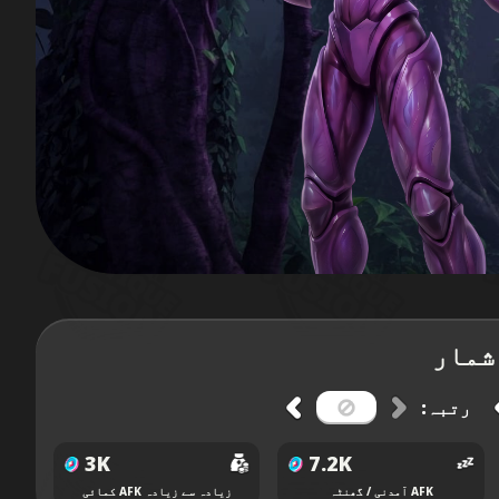
شمار
رتبہ:
3K
7.2K
AFK آمدنی / گھنٹہ
زیادہ سے زیادہ AFK کمائی