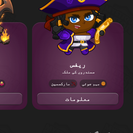
ریفس
آ
سمندروں کی ملکہ
مہم جوئی
مارکسمین
معلومات