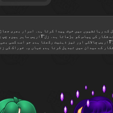
کو ابتدائی عمر سے ہی بھوک کا احساس ہوا، جو ا
پیچھا کرتے ہیں۔ اپنی وحشی طبعیت کے باوجود، زل'Tاریس چالاکی اور تیز ذہنیت رک
کار کے میدان میں تبدیل کرنا ہے، جہاں وہ خوراک کی زن