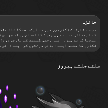
جائزہ
شکاری کا مقصد اپنے آبائی درختوں کو اپنے ذاتی ش
ملتے جلتے ہیروز