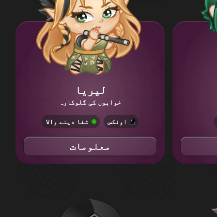
لیریا
خوابوں کی گلوکارہ
اونکس
شفا دینے والا
معلومات