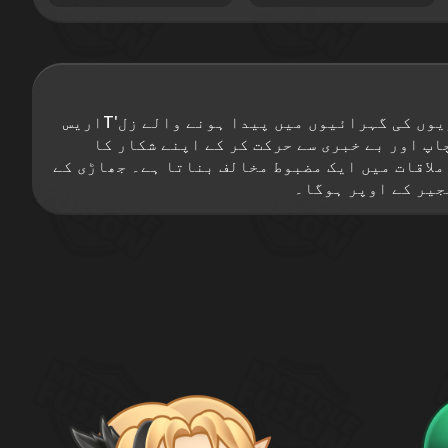
سب سے خطرناک شکاریوں میں سے ایک، جس کا نام جنگل کے رہائشیوں میں خوف پیدا کرتا ہے۔ اسرار بھری جھاڑیوں کی گہرائیوں میں پیدا ہونے والے زل'Tاریس
س کے شکار کی پیاس کو بڑھاتا ہے۔ زل'Tاریس ماہر ہیں، چپ چاپ اور بے خبری سے حرکت کر کے اپنے شکار کا
ھتا ہے، جو اسے کسی بھی ملاقات میں ایک مضبوط مخالف بناتا ہے۔ جھاڑی کے
جیر کے اوپر ہوگا۔