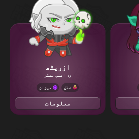
ازریٹھ
ری اینی میٹر
خلل
میزان
معلومات