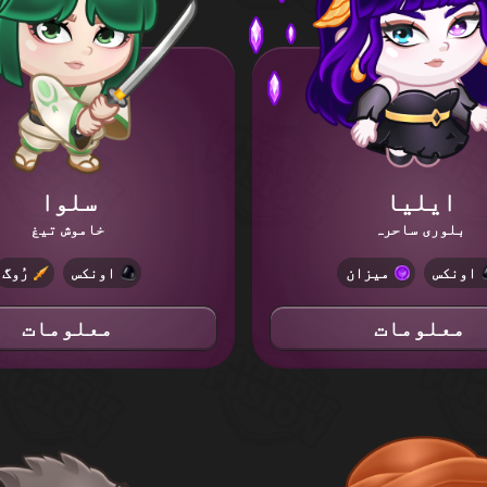
ایلیا
سلوا
بلوری ساحرہ
خاموش تیغ
اونکس
میزان
اونکس
رُوگ
معلومات
معلومات