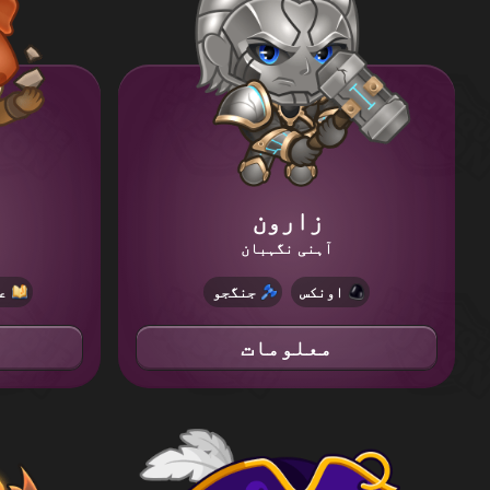
زارون
آہنی نگہبان
اونکس
جنگجو
ع
معلومات