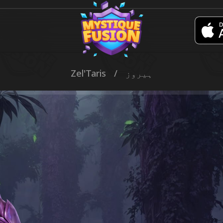
ہیروز
/
Zel'Taris