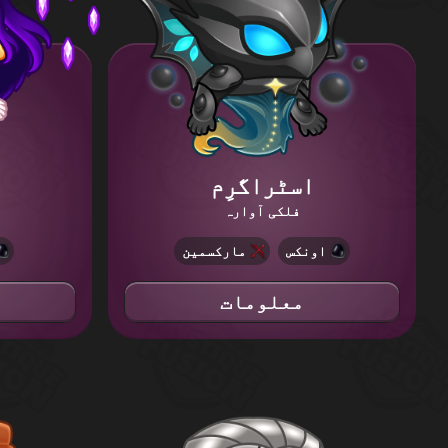
اسٹراگرِم
فلکی آوارہ
اونکس
مارکسمین
معلومات