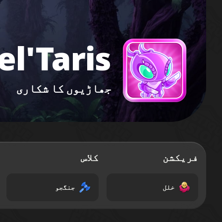
el'Taris
جھاڑیوں کا شکاری
فریکشن
کلاس
خلل
جنگجو