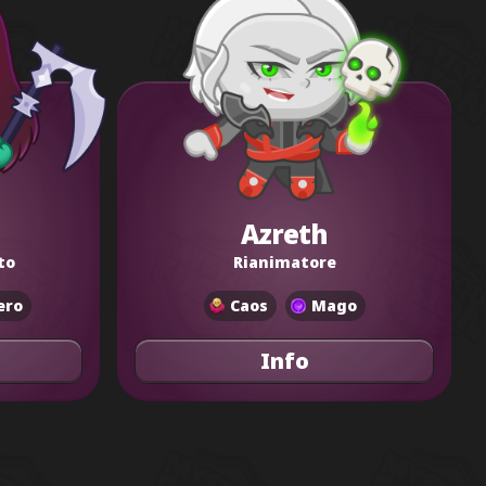
Azreth
to
Rianimatore
ero
Caos
Mago
Info