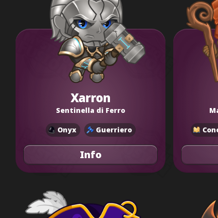
Xarron
Sentinella di Ferro
Ma
Onyx
Guerriero
Con
Info