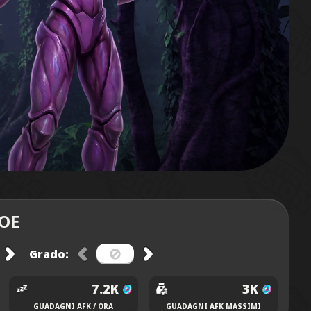
ROE
Grado:
7.2K
3K
GUADAGNI AFK / ORA
GUADAGNI AFK MASSIMI