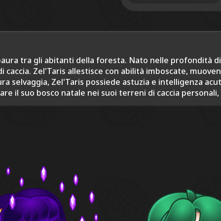
aura tra gli abitanti della foresta. Nato nelle profondità di
i caccia. Zel'Taris allestisce con abilità imboscate, muove
a selvaggia, Zel'Taris possiede astuzia e intelligenza acu
re il suo bosco natale nei suoi terreni di caccia personali,