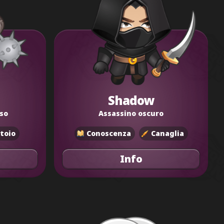
Shadow
sso
Assassino oscuro
toio
Conoscenza
Canaglia
Info