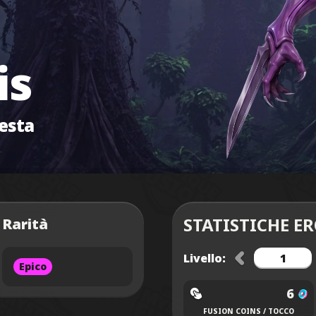
is
resta
STATISTICHE E
Rarità
Livello:
Epico
6
FUSION COINS / TOCCO