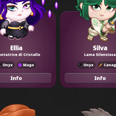
Ellia
Silva
ntatrice di Cristallo
Lama Silenziosa
Onyx
Mago
Onyx
Canag
Info
Info