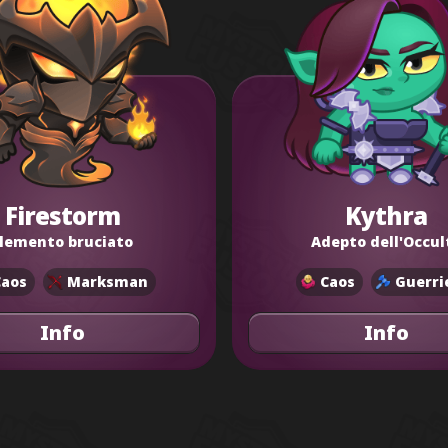
Firestorm
Kythra
lemento bruciato
Adepto dell'Occul
Caos
Marksman
Caos
Guerri
Info
Info