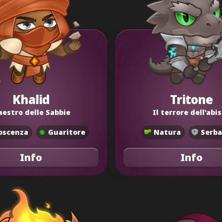
Khalid
Tritone
estro delle Sabbie
Il terrore dell'abi
oscenza
Guaritore
Natura
Serba
Info
Info