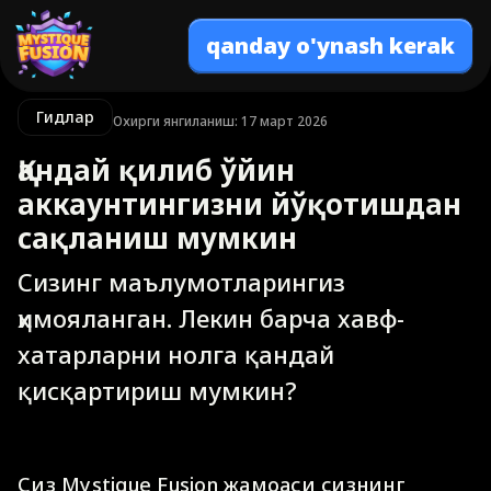
qanday o'ynash kerak
Гидлар
Охирги янгиланиш: 17 март 2026
Қандай қилиб ўйин
аккаунтингизни йўқотишдан
сақланиш мумкин
Сизинг маълумотларингиз
ҳимояланган. Лекин барча хавф-
хатарларни нолга қандай
қисқартириш мумкин?
Сиз Mystique Fusion жамоаси сизнинг