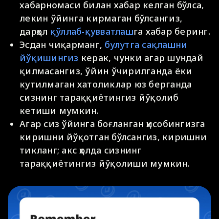
хабарномаси билан хабар келган бўлса,
лекин ўйинга кирмаган бўлсангиз,
дарҳол
қўллаб-қувватлаш
га хабар беринг.
Эсдан чиқарманг,
булутга сақлашни
йўқишингиз
керак, чунки агар шундай
қилмасангиз, ўйин ўчирилганда ёки
кутилмаган хатоликлар юз берганда
сизнинг тараққиётингиз йўқолиб
кетиши мумкин.
Агар сиз ўйинга боғланган ҳисобингизга
киришни йўқотган бўлсангиз, киришни
тикланг; акс ҳолда сизнинг
тараққиётингиз йўқолиши мумкин.