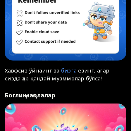
Хавфсиз ўйнаинг ва
бизга
ёзинг, агар
сизда ҳар қандай муаммолар бўлса!
Боглиқ мақолалар