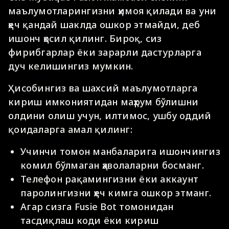
маълумотларингизни ҳимоя қилади ва уни
ҳеч қандай шаклда ошкор этмайди, деб
ишонч ҳосил қилинг. Бироқ, сиз
фирибгарлар ёки зарарли дастурларга
дуч келишингиз мумкин.
Ҳисобингиз ва шахсий маълумотларга
кириш имкониятидан маҳрум бўлишни
олдини олиш учун, илтимос, ушбу оддий
қоидаларга амал қилинг:
Учинчи томон манбаларига ишончингиз
комил бўлмаган ҳаволаларни босманг.
Телефон рақамингизни ёки аккаунт
паролингизни ҳеч кимга ошкор этманг.
Агар сизга Fusie Bot томонидан
тасдиқлаш коди ёки кириш