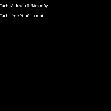
Cách tắt lưu trữ đám mây
Cách liên kết hồ sơ mới