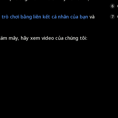
6
 trò chơi bằng liên kết cá nhân của bạn
và
7
đám mây, hãy xem video của chúng tôi: