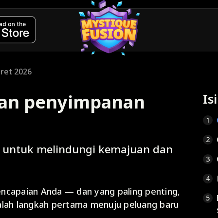
aret 2026
kan penyimpanan
Isi
1
2
 untuk melindungi kemajuan dan
3
4
ncapaian Anda — dan yang paling penting,
5
alah langkah pertama menuju peluang baru