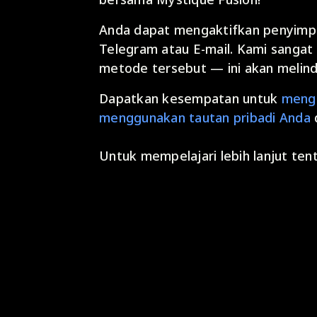
Anda dapat mengaktifkan penyimpa
Telegram atau E-mail. Kami sang
metode tersebut — ini akan melindu
Dapatkan kesempatan untuk
mengu
menggunakan tautan pribadi Anda
Untuk mempelajari lebih lanjut tent