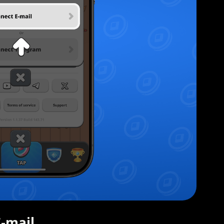
-mail