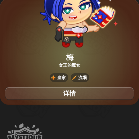
梅
女王的魔女
皇家
流氓
详情