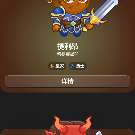
提利昂
锦标赛冠军
皇家
勇士
详情