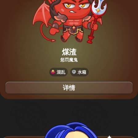
煤渣
惩罚魔鬼
混乱
水箱
详情