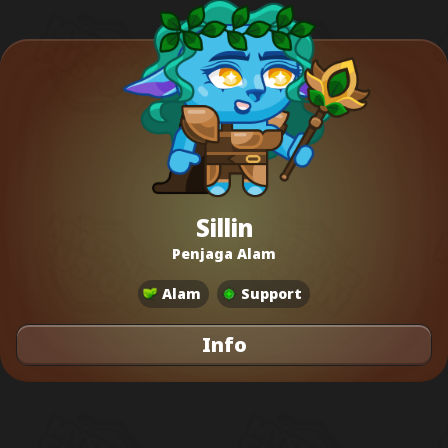
Sillin
Penjaga Alam
Alam
Support
Info