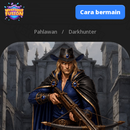
Cara bermain
Pahlawan
/
Darkhunter