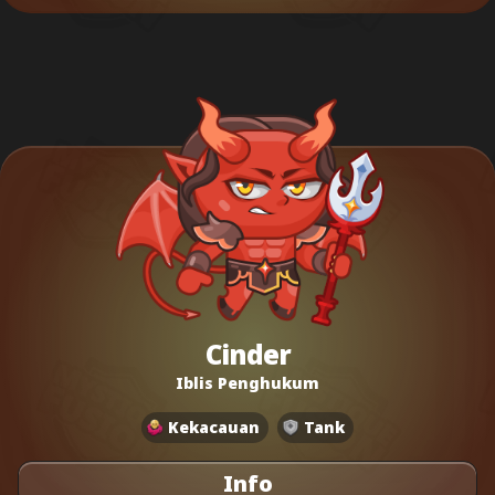
Cinder
Iblis Penghukum
Kekacauan
Tank
Info