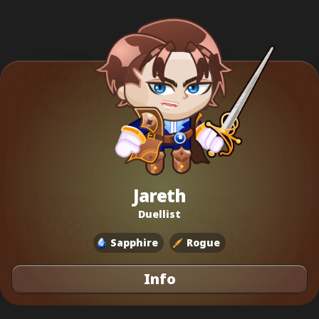
Jareth
Duellist
Sapphire
Rogue
Info