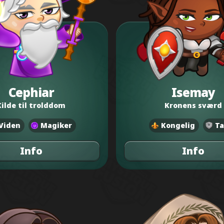
Cephiar
Isemay
Kilde til trolddom
Kronens sværd
Viden
Magiker
Kongelig
Ta
Info
Info