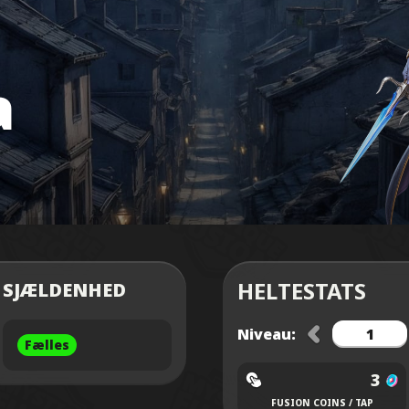
a
HELTESTATS
SJÆLDENHED
Niveau:
Fælles
3
FUSION COINS / TAP