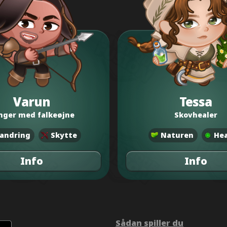
Varun
Tessa
nger med falkeøjne
Skovhealer
andring
Skytte
Naturen
Hea
Info
Info
Sådan spiller du