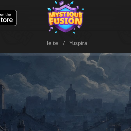
Helte
/
Yuspira