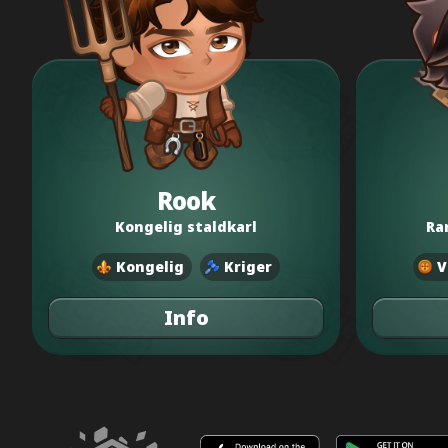
Rook
Kongelig staldkarl
Ra
Kongelig
Kriger
V
Info