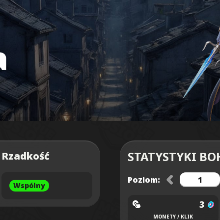
a
STATYSTYKI BO
Rzadkość
Poziom:
Wspólny
3
MONETY / KLIK