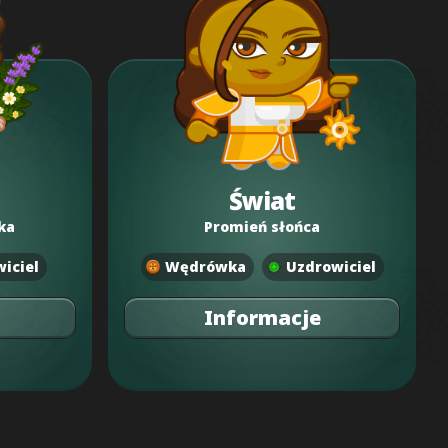
Świat
ka
Promień słońca
iciel
Wędrówka
Uzdrowiciel
Informacje