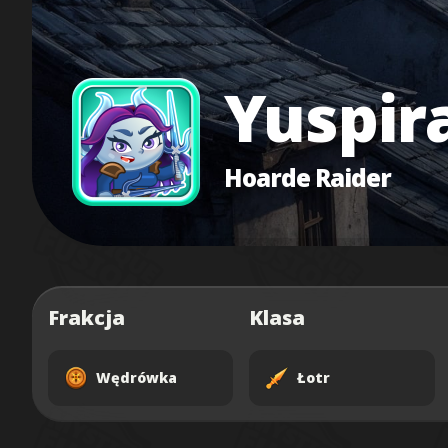
Yuspir
Hoarde Raider
Frakcja
Klasa
Wędrówka
Łotr