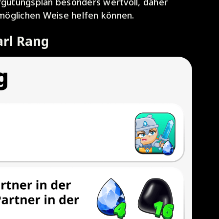
rgütungsplan besonders wertvoll, daher
r möglichen Weise helfen können.
arl Rang