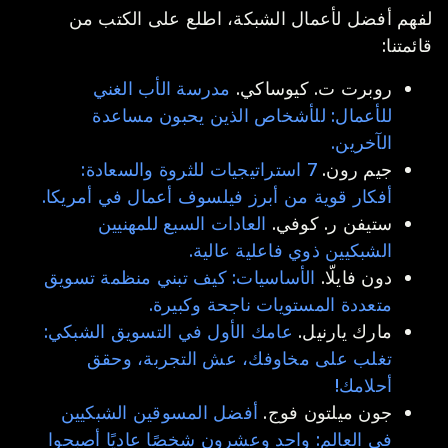
لفهم أفضل لأعمال الشبكة، اطلع على الكتب من
قائمتنا:
روبرت ت. كيوساكي.
مدرسة الأب الغني
للأعمال: للأشخاص الذين يحبون مساعدة
الآخرين.
جيم رون.
7 استراتيجيات للثروة والسعادة:
أفكار قوية من أبرز فيلسوف أعمال في أمريكا.
ستيفن ر. كوفي.
العادات السبع للمهنيين
الشبكيين ذوي فاعلية عالية.
دون فايلّا.
الأساسيات: كيف تبني منظمة تسويق
متعددة المستويات ناجحة وكبيرة.
مارك يارنيل.
عامك الأول في التسويق الشبكي:
تغلب على مخاوفك، عش التجربة، وحقق
أحلامك!
جون ميلتون فوج.
أفضل المسوقين الشبكيين
في العالم: واحد وعشرون شخصًا عاديًا أصبحوا