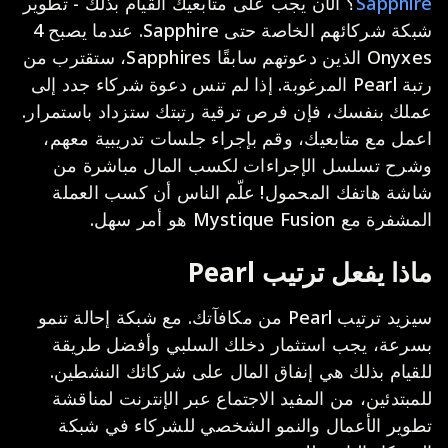
Sapphire
؟ الآن يجب على متابعيك القيام بذلك - تطوير
شبكة شركائهم الخاصة حتى Sapphire. عندما يصبح 4
Onyxes الذين دعوتهم سابقًا Sapphires، ستقترب من
رتبة Pearl المرغوبة. إذا لم تنس دعوة شركاء جدد إلى
عملك بنفسك، فإن فرص ترقية رتبتك ستزداد باستمرار.
اعمل مع متابعيك، وقم بإجراء جلسات تدريبية معهم،
وشرح تسلسل الإجراءات لكسب المال مباشرة من
شاشة هاتفك المحمول! علّم الناس أن كسب العملة
المشفرة مع Mystique Fusion هو أمر سهل.
ماذا يفعل ترتيب Pearl
سيزيد ترتيب Pearl من مكافآتك. مع شبكة إحالة تنمو
بسرعة، يجب استثمار دخلك السلبي وأفضل طريقة
للقيام بذلك هي إنفاق المال على شركائك النشطين.
للمبتدئين، من المفيد الاجتماع عبر الإنترنت لمناقشة
تطوير الأعمال والنمو الشخصي للشركاء في شبكة