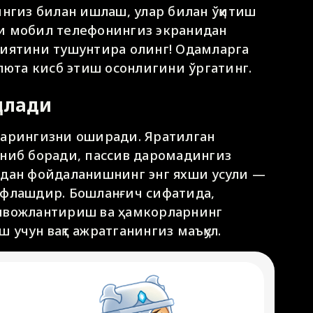
ингиз билан ишлаш, улар билан ўқитиш
и мобил телефонингиз экранидан
ниятини тушунтира олинг! Одамларга
алюта кисб этиш осонлигини ўргатинг.
қилади
ларингизни оширади. Яратилган
аниб боради, пассив даромадингиз
ндан фойдаланишнинг энг яхши усули —
рфлашдир. Бошланғич сифатида,
ивожлантириш ва ҳамкорларнинг
учун вақт ажратганингиз маъқул.