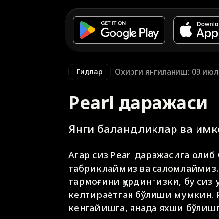
Охирги янгиланиш: 09 июл
Гидлар
Pearl даражаси
Янги баландликлар ва имк
Агар сиз Pearl даражасига олиб
табриклаймиз ва саломлаймиз.
тармоғини қурдингизки, бу сиз 
келтираётган бўлиши мумкин. P
кенгайишга, янада яхши бўлиш