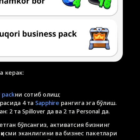
а керак:
s pack
ни сотиб олиш;
расида 4 та
Sapphire
рангига эга бўлиш.
 2 та Spillover да ва 2 та Personal да.
етган бўлсангиз, активатсия бизнинг
қисми эканлигини ва бизнес пакетлари