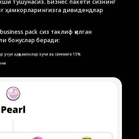
хши тушунасиз. Бизнес пакети сизнинг
инг ҳамкорларингизга дивидендлар
usiness pack сиз таклиф қилган
ли бонуслар беради:
ар учун қаҳрамонлар кучи ва сиғимига 15%
мони