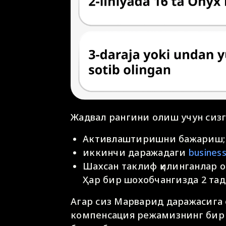
Жадвал рангини олиш учун сизг
Активлаштиришни бажариш;
иккинчи даражадаги
busines
Шахсан таклиф қилинганлар о
Ҳар бир шохобчангизда 2 тадан:
Агар сиз Марварид даражасига 
компенсация режамизнинг бир 