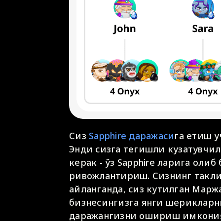
Сиз
Sapphire даражаси
га етиш 
Энди сизга тегишли кузатувчи
керак - ўз Sapphire ларига ол
ривожлантириш. Сизнинг таклиф
айланганда, сиз кутилган Маржа
бизнесингизга янги шерикларни
даражангизни ошириш имкония