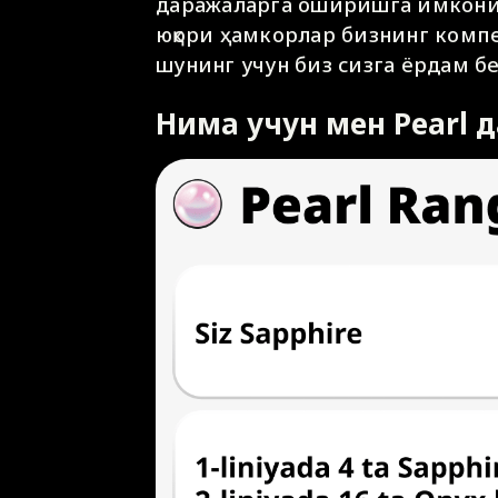
даражаларга оширишга имконият
юқори ҳамкорлар бизнинг компе
шунинг учун биз сизга ёрдам б
Нима учун мен Pearl 