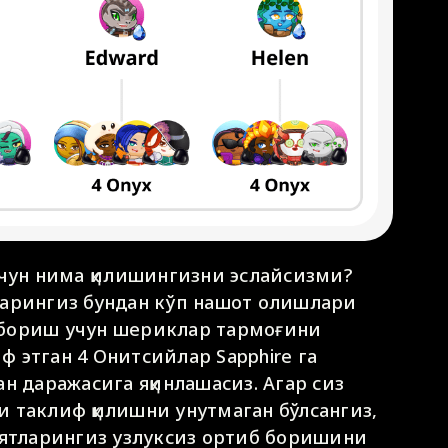
учун нима қилишингизни эслайсизми?
ларингиз бундан кўп нашот олишлари
иб бориш учун шериклар тармоғини
 этган 4 Онитсийлар Sapphire га
н даражасига яқинлашасиз. Агар сиз
 таклиф қилишни унутмаган бўлсангиз,
тларингиз узлуксиз ортиб боришини