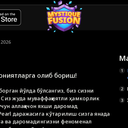
 2026
М
1
ониятларга олиб бориш!
2
 борган йўлда бўлсангиз, биз сизни
 Сиз жуда муваффақиятли ҳамкорлик
3
учун аллақачон яхши даромад
earl даражасига кўтарилиш сизга янада
га ва даромадингизни феноменал