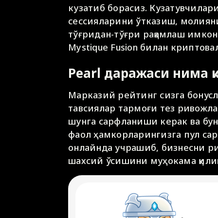
кузатиб борасиз. Кузатувчилар
сессияларини ўтказиш, молиян
тўғридан-тўғри рақамлаш имко
Mystique Fusion билан криптов
Pearl даражаси нима 
Марказий рейтинг сизга бонус
тавсиялар тармоғи тез ривожл
шунга сарфланиши керак ва бу
фаол ҳамкорларингизга пул са
онлайнда учрашиб, бизнесни р
шахсий ўсишини муҳокама қилиш 