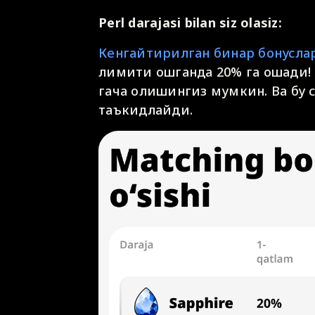
Perl darajasi bilan siz olasiz:
Кенгайтирилган бинар бонуслар
лимити ошганда 20% га ошади! Ф
гача олишингиз мумкин. Ва бу с
таъкидлайди.