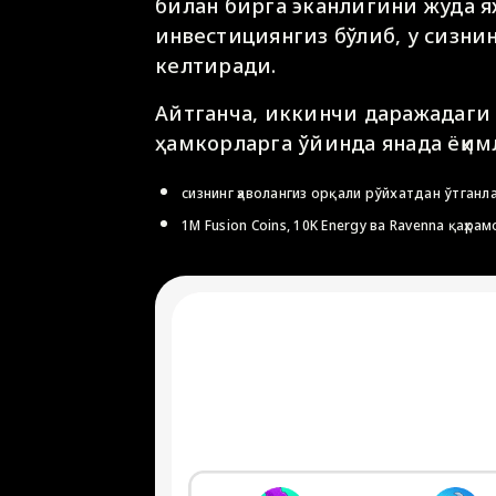
билан бирга эканлигини жуда я
инвестициянгиз бўлиб, у сизн
келтиради.
Айтганча, иккинчи даражадаги b
ҳамкорларга ўйинда янада ёқим
сизнинг ҳаволангиз орқали рўйхатдан ўтганл
1M Fusion Coins, 10K Energy ва Ravenna қаҳра