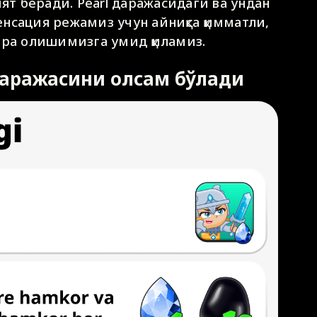
 беради. Pearl даражасидаги ва ундан
нсация режамиз учун айниқса қимматли,
ера олишимизга умид қиламиз.
даражасини олсам бўлади