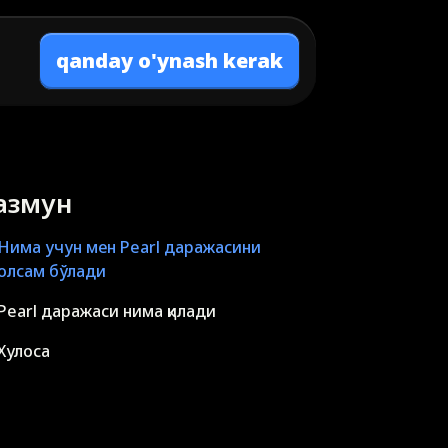
qanday o'ynash kerak
азмун
Нима учун мен Pearl даражасини
олсам бўлади
Pearl даражаси нима қилади
Хулоса