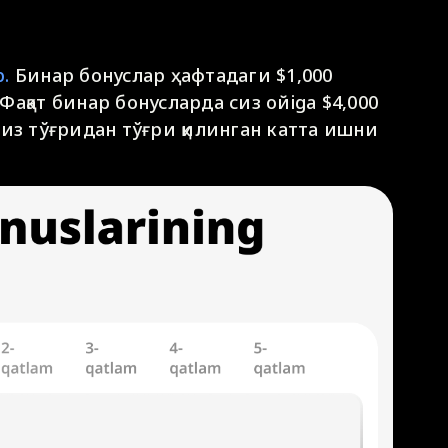
.
Бинар бонуслар ҳафтадаги $1,000
ақат бинар бонусларда сиз ойiga $4,000
из тўғридан тўғри қилинган катта ишни